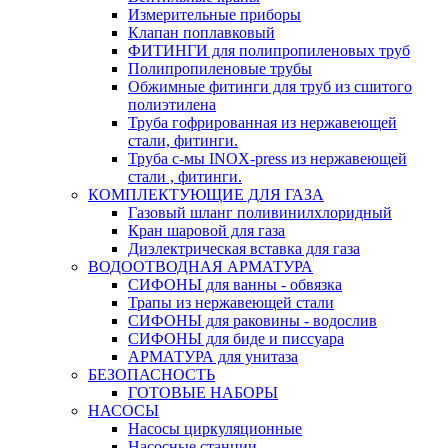
Измерительные приборы
Клапан поплавковый
ФИТИНГИ для полипропиленовых труб
Полипропиленовые трубы
Обжимные фитинги для труб из сшитого
полиэтилена
Труба гофрированная из нержавеющей
стали, фитинги.
Труба с-мы INOX-press из нержавеющей
стали , фитинги.
КОМПЛЕКТУЮЩИЕ ДЛЯ ГАЗА
Газовый шланг поливинилхлоридный
Кран шаровой для газа
Диэлектрическая вставка для газа
ВОДООТВОДНАЯ АРМАТУРА
СИФОНЫ для ванны - обвязка
Трапы из нержавеющей стали
СИФОНЫ для раковины - водослив
СИФОНЫ для биде и писсуара
АРМАТУРА для унитаза
БЕЗОПАСНОСТЬ
ГОТОВЫЕ НАБОРЫ
НАСОСЫ
Насосы циркуляционные
Насосные станции