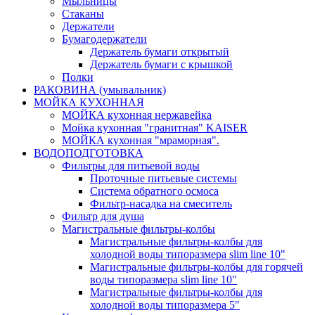
Мыльницы
Стаканы
Держатели
Бумагодержатели
Держатель бумаги открытый
Держатель бумаги с крышкой
Полки
РАКОВИНА (умывальник)
МОЙКА КУХОННАЯ
МОЙКА кухонная нержавейка
Мойка кухонная "гранитная" KAISER
МОЙКА кухонная "мраморная".
ВОДОПОДГОТОВКА
Фильтры для питьевой воды
Проточные питьевые системы
Система обратного осмоса
Фильтр-насадка на смеситель
Фильтр для душа
Магистральные фильтры-колбы
Магистральные фильтры-колбы для
холодной воды типоразмера slim line 10"
Магистральные фильтры-колбы для горячей
воды типоразмера slim line 10"
Магистральные фильтры-колбы для
холодной воды типоразмера 5"