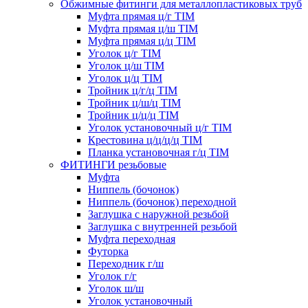
Обжимные фитинги для металлопластиковых труб
Муфта прямая ц/г TIM
Муфта прямая ц/ш TIM
Муфта прямая ц/ц TIM
Уголок ц/г TIM
Уголок ц/ш TIM
Уголок ц/ц TIM
Тройник ц/г/ц TIM
Тройник ц/ш/ц TIM
Тройник ц/ц/ц TIM
Уголок установочный ц/г TIM
Крестовина ц/ц/ц/ц TIM
Планка установочная г/ц TIM
ФИТИНГИ резьбовые
Муфта
Ниппель (бочонок)
Ниппель (бочонок) переходной
Заглушка с наружной резьбой
Заглушка с внутренней резьбой
Муфта переходная
Футорка
Переходник г/ш
Уголок г/г
Уголок ш/ш
Уголок установочный