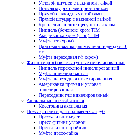
Угловой штуцер с накидной гайкой
Прямая муфта с накидной гайкой
Прямой с накидными гайками
Прямой штуцер с накидной гайкой
Крепление полотенцесушителя хром
Ниппель (бочонок) хром TIM
Американка хром (сгон) TIM
Муфта г/г (хром)
Цанговый зажим для жесткой подводки 10
мм
Муфта переходная г/г (хром)
Фитинги резьбовые латунные никелированные
Ниппель переходной никелированный
Муфта никелированная
Муфта переходная никелированная
Американка прямая и угловая
никелированная.
Переходник г/ш никелированный
Аксиальные пресс-фитинги
Крестовина аксиальная
Пресс-фитинги для полимерных труб
Пресс-фитинг муфта
Пресс-фитинг угловой
Пресс-фитинг тройник
Муфта пресс-гайка