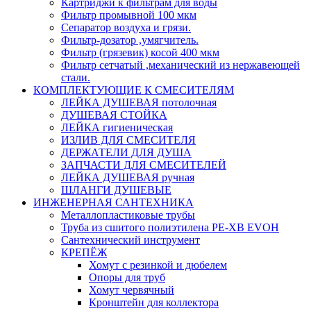
Картриджи к фильтрам для воды
Фильтр промывной 100 мкм
Сепаратор воздуха и грязи.
Фильтр-дозатор ,умягчитель.
Фильтр (грязевик) косой 400 мкм
Фильтр сетчатый ,механический из нержавеющей
стали.
КОМПЛЕКТУЮЩИЕ К СМЕСИТЕЛЯМ
ЛЕЙКА ДУШЕВАЯ потолочная
ДУШЕВАЯ СТОЙКА
ЛЕЙКА гигиеническая
ИЗЛИВ ДЛЯ СМЕСИТЕЛЯ
ДЕРЖАТЕЛИ ДЛЯ ДУША
ЗАПЧАСТИ ДЛЯ СМЕСИТЕЛЕЙ
ЛЕЙКА ДУШЕВАЯ ручная
ШЛАНГИ ДУШЕВЫЕ
ИНЖЕНЕРНАЯ САНТЕХНИКА
Металлопластиковые трубы
Труба из сшитого полиэтилена PE-XB EVOH
Сантехнический инструмент
КРЕПЁЖ
Хомут с резинкой и дюбелем
Опоры для труб
Хомут червячный
Кронштейн для коллектора