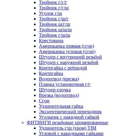
Тройник г/г/г
Тройник г/г/ш
Уголок г/ш
Тройник г/ш/г
Тройник ш/г/ш
Тройник ш/ш/ш
Тройник г/ш/ш
Крестовина
Американка прямая (сгон)
Американка угловая (сгон)
Штуцер с внутренней резьбой
Штуцер с наружной резьбой
Контргайка с ребордой
Контргайка
Водоотвод (врезка)
Планка установочная г/г
Штуцер елочка
Врезка (водоотвод)
Сгон
Удлинительная гайка
Эксцентрический переходник
Угольник с накидной гайкой
ФИТИНГИ резьбовые хромированные
Удлинитель г/ш (хром) TIM
Угловой с накидными гайками