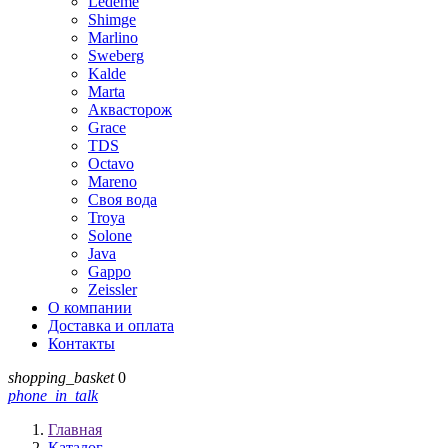
Ledeme
Shimge
Marlino
Sweberg
Kalde
Marta
Аквасторож
Grace
TDS
Octavo
Mareno
Своя вода
Troya
Solone
Java
Gappo
Zeissler
О компании
Доставка и оплата
Контакты
shopping_basket
0
phone_in_talk
Главная
Каталог