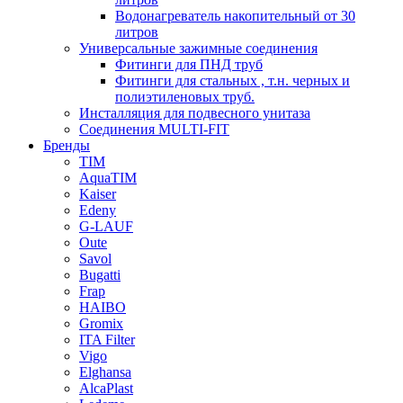
Водонагреватель накопительный от 30
литров
Универсальные зажимные соединения
Фитинги для ПНД труб
Фитинги для стальных , т.н. черных и
полиэтиленовых труб.
Инсталляция для подвесного унитаза
Соединения MULTI-FIT
Бренды
TIM
AquaTIM
Kaiser
Edeny
G-LAUF
Oute
Savol
Bugatti
Frap
HAIBO
Gromix
ITA Filter
Vigo
Elghansa
AlcaPlast