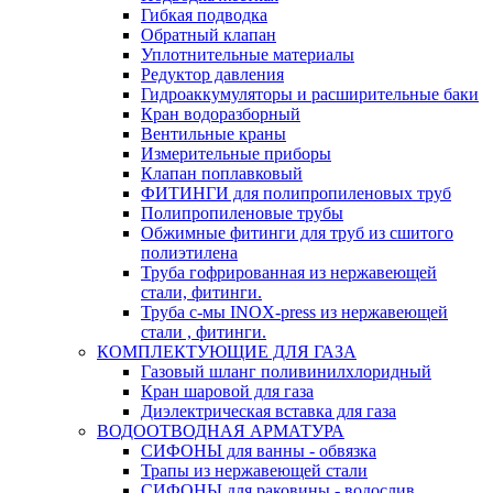
Гибкая подводка
Обратный клапан
Уплотнительные материалы
Редуктор давления
Гидроаккумуляторы и расширительные баки
Кран водоразборный
Вентильные краны
Измерительные приборы
Клапан поплавковый
ФИТИНГИ для полипропиленовых труб
Полипропиленовые трубы
Обжимные фитинги для труб из сшитого
полиэтилена
Труба гофрированная из нержавеющей
стали, фитинги.
Труба с-мы INOX-press из нержавеющей
стали , фитинги.
КОМПЛЕКТУЮЩИЕ ДЛЯ ГАЗА
Газовый шланг поливинилхлоридный
Кран шаровой для газа
Диэлектрическая вставка для газа
ВОДООТВОДНАЯ АРМАТУРА
СИФОНЫ для ванны - обвязка
Трапы из нержавеющей стали
СИФОНЫ для раковины - водослив