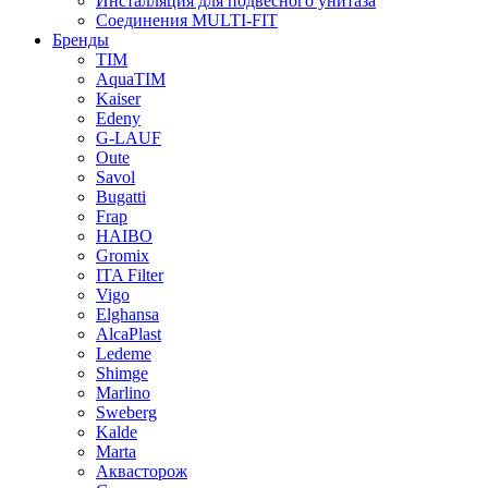
Инсталляция для подвесного унитаза
Соединения MULTI-FIT
Бренды
TIM
AquaTIM
Kaiser
Edeny
G-LAUF
Oute
Savol
Bugatti
Frap
HAIBO
Gromix
ITA Filter
Vigo
Elghansa
AlcaPlast
Ledeme
Shimge
Marlino
Sweberg
Kalde
Marta
Аквасторож