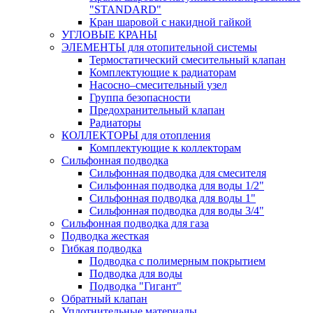
"STANDARD"
Кран шаровой с накидной гайкой
УГЛОВЫЕ КРАНЫ
ЭЛЕМЕНТЫ для отопительной системы
Термостатический смесительный клапан
Комплектующие к радиаторам
Насосно–смесительный узел
Группа безопасности
Предохранительный клапан
Радиаторы
КОЛЛЕКТОРЫ для отопления
Комплектующие к коллекторам
Сильфонная подводка
Сильфонная подводка для смесителя
Сильфонная подводка для воды 1/2"
Сильфонная подводка для воды 1"
Сильфонная подводка для воды 3/4"
Cильфонная подводка для газа
Подводка жесткая
Гибкая подводка
Подводка с полимерным покрытием
Подводка для воды
Подводка "Гигант"
Обратный клапан
Уплотнительные материалы