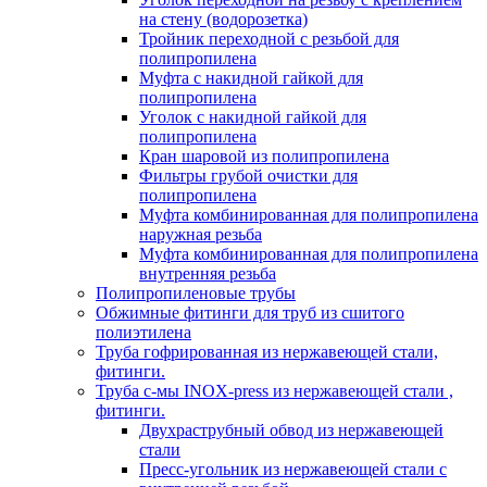
на стену (водорозетка)
Тройник переходной с резьбой для
полипропилена
Муфта с накидной гайкой для
полипропилена
Уголок с накидной гайкой для
полипропилена
Кран шаровой из полипропилена
Фильтры грубой очистки для
полипропилена
Муфта комбинированная для полипропилена
наружная резьба
Муфта комбинированная для полипропилена
внутренняя резьба
Полипропиленовые трубы
Обжимные фитинги для труб из сшитого
полиэтилена
Труба гофрированная из нержавеющей стали,
фитинги.
Труба с-мы INOX-press из нержавеющей стали ,
фитинги.
Двухраструбный обвод из нержавеющей
стали
Пресс-угольник из нержавеющей стали с