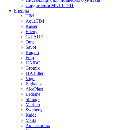
Инсталляция для подвесного унитаза
Соединения MULTI-FIT
Бренды
TIM
AquaTIM
Kaiser
Edeny
G-LAUF
Oute
Savol
Bugatti
Frap
HAIBO
Gromix
ITA Filter
Vigo
Elghansa
AlcaPlast
Ledeme
Shimge
Marlino
Sweberg
Kalde
Marta
Аквасторож