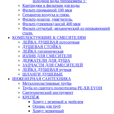
холодной воды типоразмера 5"
Картриджи к фильтрам для воды
Фильтр промывной 100 мкм
Сепаратор воздуха и грязи.
Фильтр-дозатор ,умягчитель.
Фильтр (грязевик) косой 400 мкм
Фильтр сетчатый ,механический из нержавеющей
стали.
КОМПЛЕКТУЮЩИЕ К СМЕСИТЕЛЯМ
ЛЕЙКА ДУШЕВАЯ потолочная
ДУШЕВАЯ СТОЙКА
ЛЕЙКА гигиеническая
ИЗЛИВ ДЛЯ СМЕСИТЕЛЯ
ДЕРЖАТЕЛИ ДЛЯ ДУША
ЗАПЧАСТИ ДЛЯ СМЕСИТЕЛЕЙ
ЛЕЙКА ДУШЕВАЯ ручная
ШЛАНГИ ДУШЕВЫЕ
ИНЖЕНЕРНАЯ САНТЕХНИКА
Металлопластиковые трубы
Труба из сшитого полиэтилена PE-XB EVOH
Сантехнический инструмент
КРЕПЁЖ
Хомут с резинкой и дюбелем
Опоры для труб
Хомут червячный