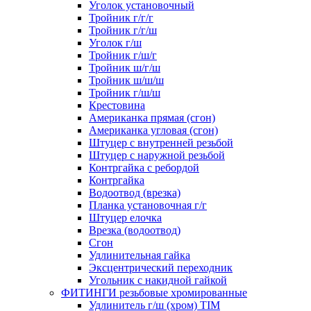
Уголок установочный
Тройник г/г/г
Тройник г/г/ш
Уголок г/ш
Тройник г/ш/г
Тройник ш/г/ш
Тройник ш/ш/ш
Тройник г/ш/ш
Крестовина
Американка прямая (сгон)
Американка угловая (сгон)
Штуцер с внутренней резьбой
Штуцер с наружной резьбой
Контргайка с ребордой
Контргайка
Водоотвод (врезка)
Планка установочная г/г
Штуцер елочка
Врезка (водоотвод)
Сгон
Удлинительная гайка
Эксцентрический переходник
Угольник с накидной гайкой
ФИТИНГИ резьбовые хромированные
Удлинитель г/ш (хром) TIM