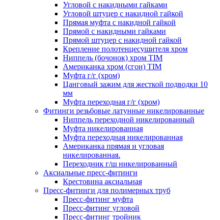
Угловой с накидными гайками
Угловой штуцер с накидной гайкой
Прямая муфта с накидной гайкой
Прямой с накидными гайками
Прямой штуцер с накидной гайкой
Крепление полотенцесушителя хром
Ниппель (бочонок) хром TIM
Американка хром (сгон) TIM
Муфта г/г (хром)
Цанговый зажим для жесткой подводки 10
мм
Муфта переходная г/г (хром)
Фитинги резьбовые латунные никелированные
Ниппель переходной никелированный
Муфта никелированная
Муфта переходная никелированная
Американка прямая и угловая
никелированная.
Переходник г/ш никелированный
Аксиальные пресс-фитинги
Крестовина аксиальная
Пресс-фитинги для полимерных труб
Пресс-фитинг муфта
Пресс-фитинг угловой
Пресс-фитинг тройник