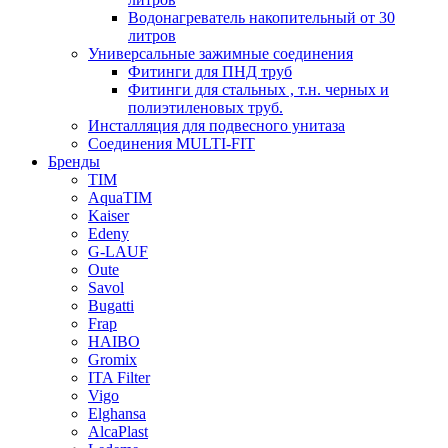
Водонагреватель накопительный от 30
литров
Универсальные зажимные соединения
Фитинги для ПНД труб
Фитинги для стальных , т.н. черных и
полиэтиленовых труб.
Инсталляция для подвесного унитаза
Соединения MULTI-FIT
Бренды
TIM
AquaTIM
Kaiser
Edeny
G-LAUF
Oute
Savol
Bugatti
Frap
HAIBO
Gromix
ITA Filter
Vigo
Elghansa
AlcaPlast