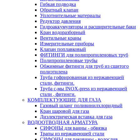
Гибкая подводка
Обратный клапан
Уплотнительные материалы
Редуктор давления
Гидроаккумуляторы и расширительные баки
Кран водоразборный
Вентильные краны
Измерительные приборы
Клапан поплавковый
ФИТИНГИ для полипропиленовых труб
Полипропиленовые трубы
Обжимные фитинги для труб из сшитого
полиэтилена
Труба гофрированная из нержавеющей
стали, фитинги.
Труба с-мы INOX-press из нержавеющей
стали , фитинги.
КОМПЛЕКТУЮЩИЕ ДЛЯ ГАЗА
Газовый шланг поливинилхлоридный
Кран шаровой для газа
Диэлектрическая вставка для газа
ВОДООТВОДНАЯ АРМАТУРА
СИФОНЫ для ванны - обвязка
Трапы из нержавеющей стали
СИФОНЫ для раковины - водослив