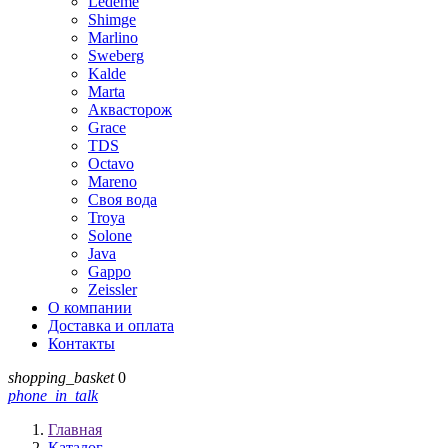
Ledeme
Shimge
Marlino
Sweberg
Kalde
Marta
Аквасторож
Grace
TDS
Octavo
Mareno
Своя вода
Troya
Solone
Java
Gappo
Zeissler
О компании
Доставка и оплата
Контакты
shopping_basket
0
phone_in_talk
Главная
Каталог