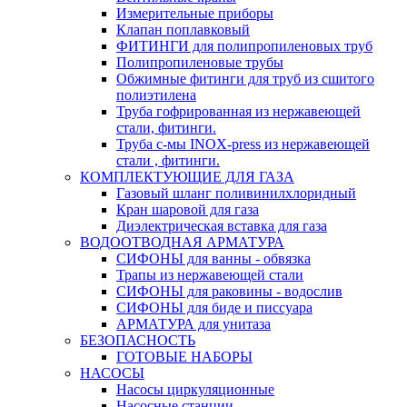
Измерительные приборы
Клапан поплавковый
ФИТИНГИ для полипропиленовых труб
Полипропиленовые трубы
Обжимные фитинги для труб из сшитого
полиэтилена
Труба гофрированная из нержавеющей
стали, фитинги.
Труба с-мы INOX-press из нержавеющей
стали , фитинги.
КОМПЛЕКТУЮЩИЕ ДЛЯ ГАЗА
Газовый шланг поливинилхлоридный
Кран шаровой для газа
Диэлектрическая вставка для газа
ВОДООТВОДНАЯ АРМАТУРА
СИФОНЫ для ванны - обвязка
Трапы из нержавеющей стали
СИФОНЫ для раковины - водослив
СИФОНЫ для биде и писсуара
АРМАТУРА для унитаза
БЕЗОПАСНОСТЬ
ГОТОВЫЕ НАБОРЫ
НАСОСЫ
Насосы циркуляционные
Насосные станции