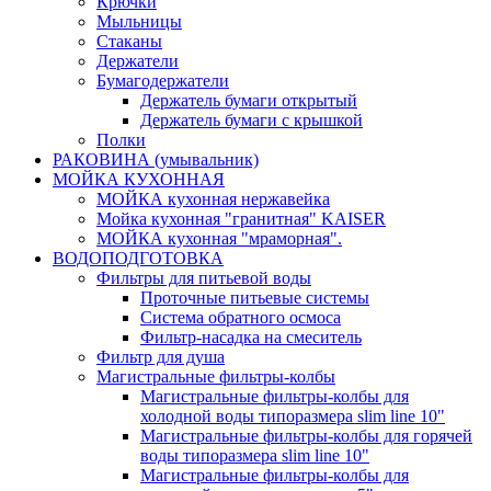
Крючки
Мыльницы
Стаканы
Держатели
Бумагодержатели
Держатель бумаги открытый
Держатель бумаги с крышкой
Полки
РАКОВИНА (умывальник)
МОЙКА КУХОННАЯ
МОЙКА кухонная нержавейка
Мойка кухонная "гранитная" KAISER
МОЙКА кухонная "мраморная".
ВОДОПОДГОТОВКА
Фильтры для питьевой воды
Проточные питьевые системы
Система обратного осмоса
Фильтр-насадка на смеситель
Фильтр для душа
Магистральные фильтры-колбы
Магистральные фильтры-колбы для
холодной воды типоразмера slim line 10"
Магистральные фильтры-колбы для горячей
воды типоразмера slim line 10"
Магистральные фильтры-колбы для