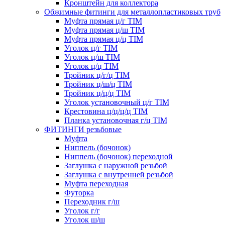
Кронштейн для коллектора
Обжимные фитинги для металлопластиковых труб
Муфта прямая ц/г TIM
Муфта прямая ц/ш TIM
Муфта прямая ц/ц TIM
Уголок ц/г TIM
Уголок ц/ш TIM
Уголок ц/ц TIM
Тройник ц/г/ц TIM
Тройник ц/ш/ц TIM
Тройник ц/ц/ц TIM
Уголок установочный ц/г TIM
Крестовина ц/ц/ц/ц TIM
Планка установочная г/ц TIM
ФИТИНГИ резьбовые
Муфта
Ниппель (бочонок)
Ниппель (бочонок) переходной
Заглушка с наружной резьбой
Заглушка с внутренней резьбой
Муфта переходная
Футорка
Переходник г/ш
Уголок г/г
Уголок ш/ш