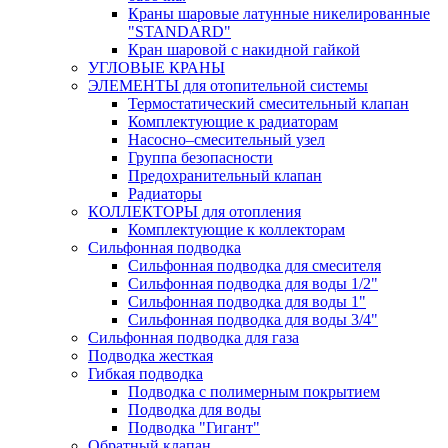
Краны шаровые латунные никелированные
"STANDARD"
Кран шаровой с накидной гайкой
УГЛОВЫЕ КРАНЫ
ЭЛЕМЕНТЫ для отопительной системы
Термостатический смесительный клапан
Комплектующие к радиаторам
Насосно–смесительный узел
Группа безопасности
Предохранительный клапан
Радиаторы
КОЛЛЕКТОРЫ для отопления
Комплектующие к коллекторам
Сильфонная подводка
Сильфонная подводка для смесителя
Сильфонная подводка для воды 1/2"
Сильфонная подводка для воды 1"
Сильфонная подводка для воды 3/4"
Cильфонная подводка для газа
Подводка жесткая
Гибкая подводка
Подводка с полимерным покрытием
Подводка для воды
Подводка "Гигант"
Обратный клапан