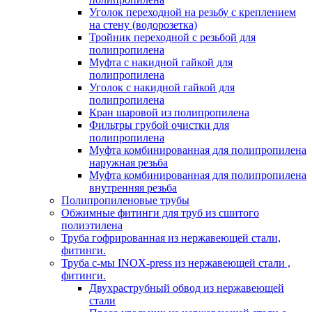
Уголок переходной на резьбу с креплением
на стену (водорозетка)
Тройник переходной с резьбой для
полипропилена
Муфта с накидной гайкой для
полипропилена
Уголок с накидной гайкой для
полипропилена
Кран шаровой из полипропилена
Фильтры грубой очистки для
полипропилена
Муфта комбинированная для полипропилена
наружная резьба
Муфта комбинированная для полипропилена
внутренняя резьба
Полипропиленовые трубы
Обжимные фитинги для труб из сшитого
полиэтилена
Труба гофрированная из нержавеющей стали,
фитинги.
Труба с-мы INOX-press из нержавеющей стали ,
фитинги.
Двухраструбный обвод из нержавеющей
стали