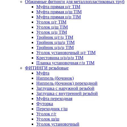
Обжимные фитинги для металлопластиковых труб
Муфта прямая ц/г TIM
Муфта прямая ц/ш TIM
Муфта прямая ц/ц TIM
Уголок ц/г TIM
Уголок ц/ш TIM
Уголок ц/ц TIM
Тройник ц/г/ц TIM
Тройник ц/ш/ц TIM
Тройник ц/ц/ц TIM
Уголок установочный ц/г TIM
Крестовина ц/ц/ц/ц TIM
Планка установочная г/ц TIM
ФИТИНГИ резьбовые
Муфта
Ниппель (бочонок)
Ниппель (бочонок) переходной
Заглушка с наружной резьбой
Заглушка с внутренней резьбой
Муфта переходная
Футорка
Переходник г/ш
Уголок г/г
Уголок ш/ш
Уголок установочный