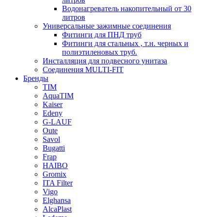
Водонагреватель накопительный от 30
литров
Универсальные зажимные соединения
Фитинги для ПНД труб
Фитинги для стальных , т.н. черных и
полиэтиленовых труб.
Инсталляция для подвесного унитаза
Соединения MULTI-FIT
Бренды
TIM
AquaTIM
Kaiser
Edeny
G-LAUF
Oute
Savol
Bugatti
Frap
HAIBO
Gromix
ITA Filter
Vigo
Elghansa
AlcaPlast