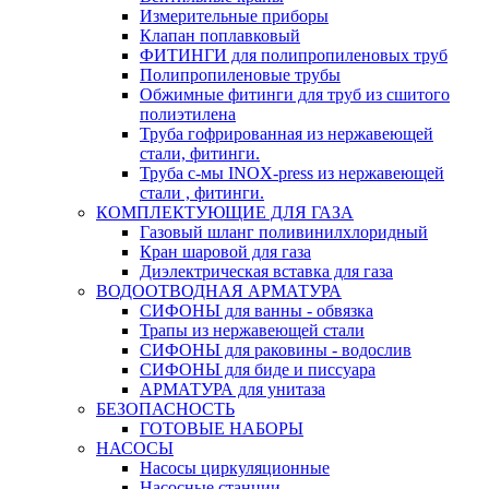
Измерительные приборы
Клапан поплавковый
ФИТИНГИ для полипропиленовых труб
Полипропиленовые трубы
Обжимные фитинги для труб из сшитого
полиэтилена
Труба гофрированная из нержавеющей
стали, фитинги.
Труба с-мы INOX-press из нержавеющей
стали , фитинги.
КОМПЛЕКТУЮЩИЕ ДЛЯ ГАЗА
Газовый шланг поливинилхлоридный
Кран шаровой для газа
Диэлектрическая вставка для газа
ВОДООТВОДНАЯ АРМАТУРА
СИФОНЫ для ванны - обвязка
Трапы из нержавеющей стали
СИФОНЫ для раковины - водослив
СИФОНЫ для биде и писсуара
АРМАТУРА для унитаза
БЕЗОПАСНОСТЬ
ГОТОВЫЕ НАБОРЫ
НАСОСЫ
Насосы циркуляционные
Насосные станции