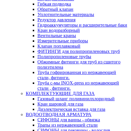
Гибкая подводка
Обратный клапан
Уплотнительные материалы
Редуктор давления
Гидроаккумуляторы и расширительные баки
Кран водоразборный
Вентильные краны
Измерительные приборы
Клапан поплавковый
ФИТИНГИ для полипропиленовых труб
Полипропиленовые трубы
Обжимные фитинги для труб из сшитого
полиэтилена
Труба гофрированная из нержавеющей
стали, фитинги.
Труба с-мы INOX-press из нержавеющей
стали , фитинги.
КОМПЛЕКТУЮЩИЕ ДЛЯ ГАЗА
Газовый шланг поливинилхлоридный
Кран шаровой для газа
Диэлектрическая вставка для газа
ВОДООТВОДНАЯ АРМАТУРА
СИФОНЫ для ванны - обвязка
Трапы из нержавеющей стали
СИФОНЫ для раковины - водослив