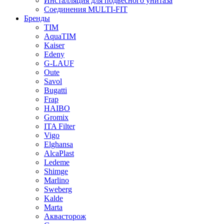
Инсталляция для подвесного унитаза
Соединения MULTI-FIT
Бренды
TIM
AquaTIM
Kaiser
Edeny
G-LAUF
Oute
Savol
Bugatti
Frap
HAIBO
Gromix
ITA Filter
Vigo
Elghansa
AlcaPlast
Ledeme
Shimge
Marlino
Sweberg
Kalde
Marta
Аквасторож