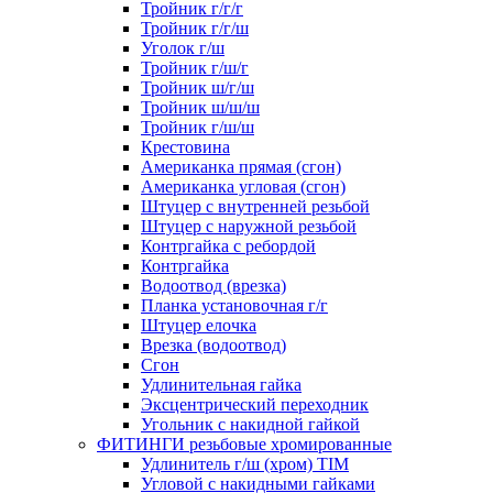
Тройник г/г/г
Тройник г/г/ш
Уголок г/ш
Тройник г/ш/г
Тройник ш/г/ш
Тройник ш/ш/ш
Тройник г/ш/ш
Крестовина
Американка прямая (сгон)
Американка угловая (сгон)
Штуцер с внутренней резьбой
Штуцер с наружной резьбой
Контргайка с ребордой
Контргайка
Водоотвод (врезка)
Планка установочная г/г
Штуцер елочка
Врезка (водоотвод)
Сгон
Удлинительная гайка
Эксцентрический переходник
Угольник с накидной гайкой
ФИТИНГИ резьбовые хромированные
Удлинитель г/ш (хром) TIM
Угловой с накидными гайками