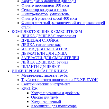
Картриджи к фильтрам для воды
Фильтр промывной 100 мкм
Сепаратор воздуха и грязи.
Фильтр-дозатор ,умягчитель.
Фильтр (грязевик) косой 400 мкм
Фильтр сетчатый ,механический из нержавеющей
стали.
КОМПЛЕКТУЮЩИЕ К СМЕСИТЕЛЯМ
ЛЕЙКА ДУШЕВАЯ потолочная
ДУШЕВАЯ СТОЙКА
ЛЕЙКА гигиеническая
ИЗЛИВ ДЛЯ СМЕСИТЕЛЯ
ДЕРЖАТЕЛИ ДЛЯ ДУША
ЗАПЧАСТИ ДЛЯ СМЕСИТЕЛЕЙ
ЛЕЙКА ДУШЕВАЯ ручная
ШЛАНГИ ДУШЕВЫЕ
ИНЖЕНЕРНАЯ САНТЕХНИКА
Металлопластиковые трубы
Труба из сшитого полиэтилена PE-XB EVOH
Сантехнический инструмент
КРЕПЁЖ
Хомут с резинкой и дюбелем
Опоры для труб
Хомут червячный
Кронштейн для коллектора