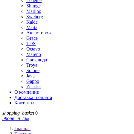
Ledeme
Shimge
Marlino
Sweberg
Kalde
Marta
Аквасторож
Grace
TDS
Octavo
Mareno
Своя вода
Troya
Solone
Java
Gappo
Zeissler
О компании
Доставка и оплата
Контакты
shopping_basket
0
phone_in_talk
Главная
Каталог