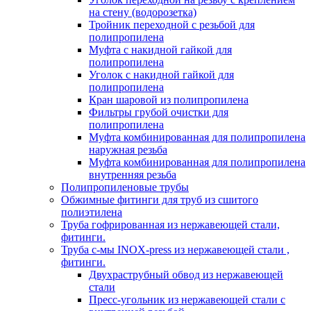
на стену (водорозетка)
Тройник переходной с резьбой для
полипропилена
Муфта с накидной гайкой для
полипропилена
Уголок с накидной гайкой для
полипропилена
Кран шаровой из полипропилена
Фильтры грубой очистки для
полипропилена
Муфта комбинированная для полипропилена
наружная резьба
Муфта комбинированная для полипропилена
внутренняя резьба
Полипропиленовые трубы
Обжимные фитинги для труб из сшитого
полиэтилена
Труба гофрированная из нержавеющей стали,
фитинги.
Труба с-мы INOX-press из нержавеющей стали ,
фитинги.
Двухраструбный обвод из нержавеющей
стали
Пресс-угольник из нержавеющей стали с