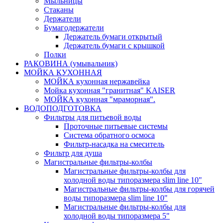
Мыльницы
Стаканы
Держатели
Бумагодержатели
Держатель бумаги открытый
Держатель бумаги с крышкой
Полки
РАКОВИНА (умывальник)
МОЙКА КУХОННАЯ
МОЙКА кухонная нержавейка
Мойка кухонная "гранитная" KAISER
МОЙКА кухонная "мраморная".
ВОДОПОДГОТОВКА
Фильтры для питьевой воды
Проточные питьевые системы
Система обратного осмоса
Фильтр-насадка на смеситель
Фильтр для душа
Магистральные фильтры-колбы
Магистральные фильтры-колбы для
холодной воды типоразмера slim line 10"
Магистральные фильтры-колбы для горячей
воды типоразмера slim line 10"
Магистральные фильтры-колбы для
холодной воды типоразмера 5"