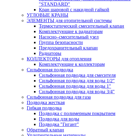
"STANDARD"
Кран шаровой с накидной гайкой
УГЛОВЫЕ КРАНЫ
ЭЛЕМЕНТЫ для отопительной системы
Термостатический смесительный клапан
Комплектующие к радиаторам
Насосно–смесительный узел
Группа безопасности
Предохранительный клапан
Радиаторы
КОЛЛЕКТОРЫ для отопления
Комплектующие к коллекторам
Сильфонная подводка
Сильфонная подводка для смесителя
Сильфонная подводка для воды 1/2"
Сильфонная подводка для воды 1"
Сильфонная подводка для воды 3/4"
Cильфонная подводка для газа
Подводка жесткая
Гибкая подводка
Подводка с полимерным покрытием
Подводка для воды
Подводка "Гигант"
Обратный клапан
Уплотнительные материалы