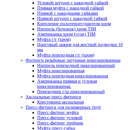
Угловой штуцер с накидной гайкой
Прямая муфта с накидной гайкой
Прямой с накидными гайками
Прямой штуцер с накидной гайкой
Крепление полотенцесушителя хром
Ниппель (бочонок) хром TIM
Американка хром (сгон) TIM
Муфта г/г (хром)
Цанговый зажим для жесткой подводки 10
мм
Муфта переходная г/г (хром)
Фитинги резьбовые латунные никелированные
Ниппель переходной никелированный
Муфта никелированная
Муфта переходная никелированная
Американка прямая и угловая
никелированная.
Переходник г/ш никелированный
Аксиальные пресс-фитинги
Крестовина аксиальная
Пресс-фитинги для полимерных труб
Пресс-фитинг муфта
Пресс-фитинг угловой
Пресс-фитинг тройник
Муфта пресс-гайка