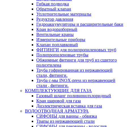
Гибкая подводка
Обратный клапан
Уплотнительные материалы
Редуктор давления
Гидроаккумуляторы и расширительные баки
Кран водоразборный
Вентильные краны
Измерительные приборы
Клапан поплавковый
ФИТИНГИ для полипропиленовых труб
Полипропиленовые трубы
Обжимные фитинги для труб из сшитого
полиэтилена
Труба гофрированная из нержавеющей
стали, фитинги.
Труба с-мы INOX-press из нержавеющей
стали , фитинги.
КОМПЛЕКТУЮЩИЕ ДЛЯ ГАЗА
Газовый шланг поливинилхлоридный
Кран шаровой для газа
Диэлектрическая вставка для газа
ВОДООТВОДНАЯ АРМАТУРА
СИФОНЫ для ванны - обвязка
Трапы из нержавеющей стали
СИФОНЫ для раковины - водослив