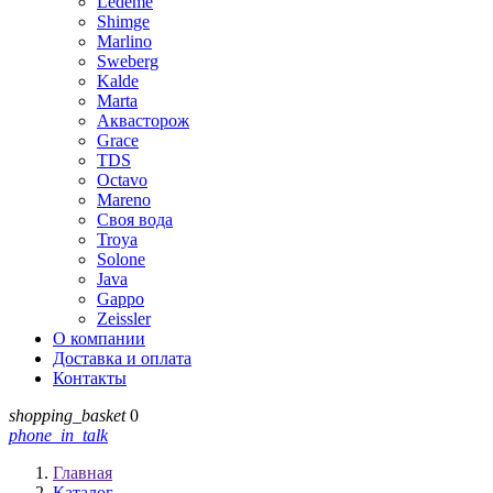
Ledeme
Shimge
Marlino
Sweberg
Kalde
Marta
Аквасторож
Grace
TDS
Octavo
Mareno
Своя вода
Troya
Solone
Java
Gappo
Zeissler
О компании
Доставка и оплата
Контакты
shopping_basket
0
phone_in_talk
Главная
Каталог