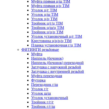
Муфта прямая ц/ш TIM
Муфта прямая ц/ц TIM
Уголок ц/г TIM
Уголок ц/ш TIM
Уголок ц/ц TIM
Тройник ц/г/ц TIM
Тройник ц/ш/ц TIM
Тройник ц/ц/ц TIM
Уголок установочный ц/г TIM
Крестовина ц/ц/ц/ц TIM
Планка установочная г/ц TIM
ФИТИНГИ резьбовые
Муфта
Ниппель (бочонок)
Ниппель (бочонок) переходной
Заглушка с наружной резьбой
Заглушка с внутренней резьбой
Муфта переходная
Футорка
Переходник г/ш
Уголок г/г
Уголок ш/ш
Уголок установочный
Тройник г/г/г
Тройник г/г/ш