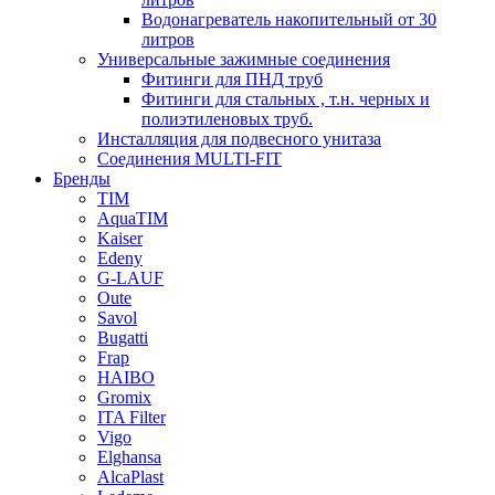
Водонагреватель накопительный от 30
литров
Универсальные зажимные соединения
Фитинги для ПНД труб
Фитинги для стальных , т.н. черных и
полиэтиленовых труб.
Инсталляция для подвесного унитаза
Соединения MULTI-FIT
Бренды
TIM
AquaTIM
Kaiser
Edeny
G-LAUF
Oute
Savol
Bugatti
Frap
HAIBO
Gromix
ITA Filter
Vigo
Elghansa
AlcaPlast