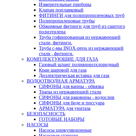
Измерительные приборы
Клапан поплавковый
ФИТИНГИ для полипропиленовых труб
Полипропиленовые трубы
Обжимные фитинги для труб из сшитого
полиэтилена
Труба гофрированная из нержавеющей
стали, фитинги.
Труба с-мы INOX-press из нержавеющей
стали , фитинги.
КОМПЛЕКТУЮЩИЕ ДЛЯ ГАЗА
Газовый шланг поливинилхлоридный
Кран шаровой для газа
Диэлектрическая вставка для газа
ВОДООТВОДНАЯ АРМАТУРА
СИФОНЫ для ванны - обвязка
Трапы из нержавеющей стали
СИФОНЫ для раковины - водослив
СИФОНЫ для биде и писсуара
АРМАТУРА для унитаза
БЕЗОПАСНОСТЬ
ГОТОВЫЕ НАБОРЫ
НАСОСЫ
Насосы циркуляционные
Насосные станции