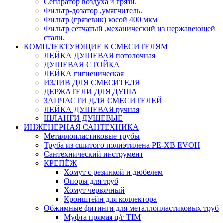
Сепаратор воздуха и грязи.
Фильтр-дозатор ,умягчитель.
Фильтр (грязевик) косой 400 мкм
Фильтр сетчатый ,механический из нержавеющей
стали.
КОМПЛЕКТУЮЩИЕ К СМЕСИТЕЛЯМ
ЛЕЙКА ДУШЕВАЯ потолочная
ДУШЕВАЯ СТОЙКА
ЛЕЙКА гигиеническая
ИЗЛИВ ДЛЯ СМЕСИТЕЛЯ
ДЕРЖАТЕЛИ ДЛЯ ДУША
ЗАПЧАСТИ ДЛЯ СМЕСИТЕЛЕЙ
ЛЕЙКА ДУШЕВАЯ ручная
ШЛАНГИ ДУШЕВЫЕ
ИНЖЕНЕРНАЯ САНТЕХНИКА
Металлопластиковые трубы
Труба из сшитого полиэтилена PE-XB EVOH
Сантехнический инструмент
КРЕПЁЖ
Хомут с резинкой и дюбелем
Опоры для труб
Хомут червячный
Кронштейн для коллектора
Обжимные фитинги для металлопластиковых труб
Муфта прямая ц/г TIM