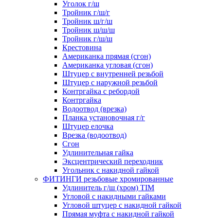
Уголок г/ш
Тройник г/ш/г
Тройник ш/г/ш
Тройник ш/ш/ш
Тройник г/ш/ш
Крестовина
Американка прямая (сгон)
Американка угловая (сгон)
Штуцер с внутренней резьбой
Штуцер с наружной резьбой
Контргайка с ребордой
Контргайка
Водоотвод (врезка)
Планка установочная г/г
Штуцер елочка
Врезка (водоотвод)
Сгон
Удлинительная гайка
Эксцентрический переходник
Угольник с накидной гайкой
ФИТИНГИ резьбовые хромированные
Удлинитель г/ш (хром) TIM
Угловой с накидными гайками
Угловой штуцер с накидной гайкой
Прямая муфта с накидной гайкой