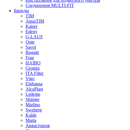
Инсталляция для подвесного унитаза
Соединения MULTI-FIT
Бренды
TIM
AquaTIM
Kaiser
Edeny
G-LAUF
Oute
Savol
Bugatti
Frap
HAIBO
Gromix
ITA Filter
Vigo
Elghansa
AlcaPlast
Ledeme
Shimge
Marlino
Sweberg
Kalde
Marta
Аквасторож