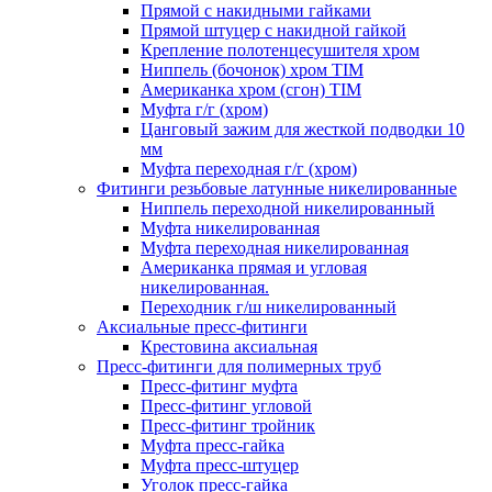
Прямой с накидными гайками
Прямой штуцер с накидной гайкой
Крепление полотенцесушителя хром
Ниппель (бочонок) хром TIM
Американка хром (сгон) TIM
Муфта г/г (хром)
Цанговый зажим для жесткой подводки 10
мм
Муфта переходная г/г (хром)
Фитинги резьбовые латунные никелированные
Ниппель переходной никелированный
Муфта никелированная
Муфта переходная никелированная
Американка прямая и угловая
никелированная.
Переходник г/ш никелированный
Аксиальные пресс-фитинги
Крестовина аксиальная
Пресс-фитинги для полимерных труб
Пресс-фитинг муфта
Пресс-фитинг угловой
Пресс-фитинг тройник
Муфта пресс-гайка
Муфта пресс-штуцер
Уголок пресс-гайка