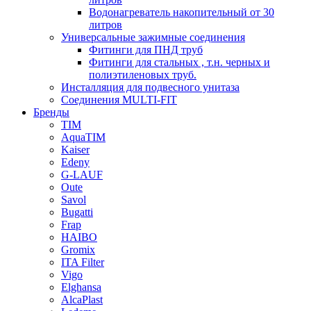
Водонагреватель накопительный от 30
литров
Универсальные зажимные соединения
Фитинги для ПНД труб
Фитинги для стальных , т.н. черных и
полиэтиленовых труб.
Инсталляция для подвесного унитаза
Соединения MULTI-FIT
Бренды
TIM
AquaTIM
Kaiser
Edeny
G-LAUF
Oute
Savol
Bugatti
Frap
HAIBO
Gromix
ITA Filter
Vigo
Elghansa
AlcaPlast