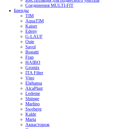
Инсталляция для подвесного унитаза
Соединения MULTI-FIT
Бренды
TIM
AquaTIM
Kaiser
Edeny
G-LAUF
Oute
Savol
Bugatti
Frap
HAIBO
Gromix
ITA Filter
Vigo
Elghansa
AlcaPlast
Ledeme
Shimge
Marlino
Sweberg
Kalde
Marta
Аквасторож