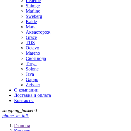
Ledeme
Shimge
Marlino
Sweberg
Kalde
Marta
Аквасторож
Grace
TDS
Octavo
Mareno
Своя вода
Troya
Solone
Java
Gappo
Zeissler
О компании
Доставка и оплата
Контакты
shopping_basket
0
phone_in_talk
Главная
Каталог