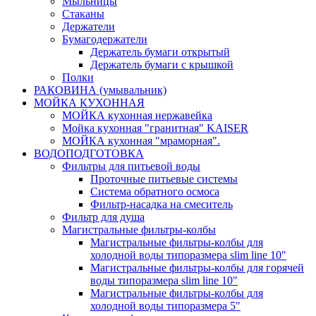
Мыльницы
Стаканы
Держатели
Бумагодержатели
Держатель бумаги открытый
Держатель бумаги с крышкой
Полки
РАКОВИНА (умывальник)
МОЙКА КУХОННАЯ
МОЙКА кухонная нержавейка
Мойка кухонная "гранитная" KAISER
МОЙКА кухонная "мраморная".
ВОДОПОДГОТОВКА
Фильтры для питьевой воды
Проточные питьевые системы
Система обратного осмоса
Фильтр-насадка на смеситель
Фильтр для душа
Магистральные фильтры-колбы
Магистральные фильтры-колбы для
холодной воды типоразмера slim line 10"
Магистральные фильтры-колбы для горячей
воды типоразмера slim line 10"
Магистральные фильтры-колбы для
холодной воды типоразмера 5"