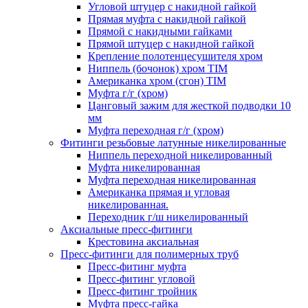
Угловой штуцер с накидной гайкой
Прямая муфта с накидной гайкой
Прямой с накидными гайками
Прямой штуцер с накидной гайкой
Крепление полотенцесушителя хром
Ниппель (бочонок) хром TIM
Американка хром (сгон) TIM
Муфта г/г (хром)
Цанговый зажим для жесткой подводки 10
мм
Муфта переходная г/г (хром)
Фитинги резьбовые латунные никелированные
Ниппель переходной никелированный
Муфта никелированная
Муфта переходная никелированная
Американка прямая и угловая
никелированная.
Переходник г/ш никелированный
Аксиальные пресс-фитинги
Крестовина аксиальная
Пресс-фитинги для полимерных труб
Пресс-фитинг муфта
Пресс-фитинг угловой
Пресс-фитинг тройник
Муфта пресс-гайка