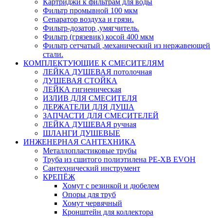
Картриджи к фильтрам для воды
Фильтр промывной 100 мкм
Сепаратор воздуха и грязи.
Фильтр-дозатор ,умягчитель.
Фильтр (грязевик) косой 400 мкм
Фильтр сетчатый ,механический из нержавеющей
стали.
КОМПЛЕКТУЮЩИЕ К СМЕСИТЕЛЯМ
ЛЕЙКА ДУШЕВАЯ потолочная
ДУШЕВАЯ СТОЙКА
ЛЕЙКА гигиеническая
ИЗЛИВ ДЛЯ СМЕСИТЕЛЯ
ДЕРЖАТЕЛИ ДЛЯ ДУША
ЗАПЧАСТИ ДЛЯ СМЕСИТЕЛЕЙ
ЛЕЙКА ДУШЕВАЯ ручная
ШЛАНГИ ДУШЕВЫЕ
ИНЖЕНЕРНАЯ САНТЕХНИКА
Металлопластиковые трубы
Труба из сшитого полиэтилена PE-XB EVOH
Сантехнический инструмент
КРЕПЁЖ
Хомут с резинкой и дюбелем
Опоры для труб
Хомут червячный
Кронштейн для коллектора