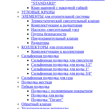
"STANDARD"
Кран шаровой с накидной гайкой
УГЛОВЫЕ КРАНЫ
ЭЛЕМЕНТЫ для отопительной системы
Термостатический смесительный клапан
Комплектующие к радиаторам
Насосно–смесительный узел
Группа безопасности
Предохранительный клапан
Радиаторы
КОЛЛЕКТОРЫ для отопления
Комплектующие к коллекторам
Сильфонная подводка
Сильфонная подводка для смесителя
Сильфонная подводка для воды 1/2"
Сильфонная подводка для воды 1"
Сильфонная подводка для воды 3/4"
Cильфонная подводка для газа
Подводка жесткая
Гибкая подводка
Подводка с полимерным покрытием
Подводка для воды
Подводка "Гигант"
Обратный клапан
Уплотнительные материалы