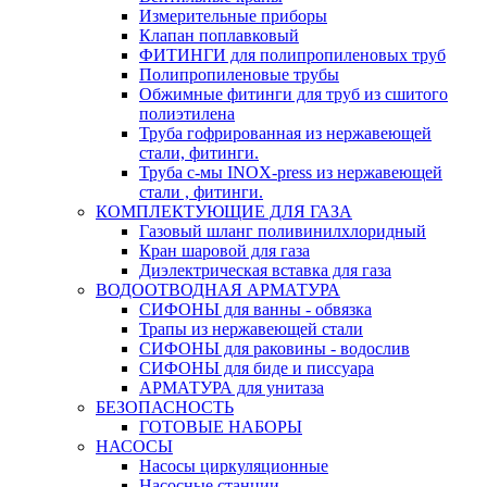
Измерительные приборы
Клапан поплавковый
ФИТИНГИ для полипропиленовых труб
Полипропиленовые трубы
Обжимные фитинги для труб из сшитого
полиэтилена
Труба гофрированная из нержавеющей
стали, фитинги.
Труба с-мы INOX-press из нержавеющей
стали , фитинги.
КОМПЛЕКТУЮЩИЕ ДЛЯ ГАЗА
Газовый шланг поливинилхлоридный
Кран шаровой для газа
Диэлектрическая вставка для газа
ВОДООТВОДНАЯ АРМАТУРА
СИФОНЫ для ванны - обвязка
Трапы из нержавеющей стали
СИФОНЫ для раковины - водослив
СИФОНЫ для биде и писсуара
АРМАТУРА для унитаза
БЕЗОПАСНОСТЬ
ГОТОВЫЕ НАБОРЫ
НАСОСЫ
Насосы циркуляционные
Насосные станции