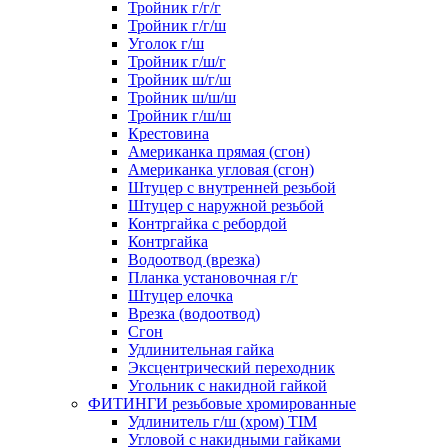
Тройник г/г/г
Тройник г/г/ш
Уголок г/ш
Тройник г/ш/г
Тройник ш/г/ш
Тройник ш/ш/ш
Тройник г/ш/ш
Крестовина
Американка прямая (сгон)
Американка угловая (сгон)
Штуцер с внутренней резьбой
Штуцер с наружной резьбой
Контргайка с ребордой
Контргайка
Водоотвод (врезка)
Планка установочная г/г
Штуцер елочка
Врезка (водоотвод)
Сгон
Удлинительная гайка
Эксцентрический переходник
Угольник с накидной гайкой
ФИТИНГИ резьбовые хромированные
Удлинитель г/ш (хром) TIM
Угловой с накидными гайками