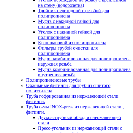
на стену (водорозетка)
Тройник переходной с резьбой для
полипропилена
Муфта с накидной гайкой для
полипропилена
Уголок с накидной гайкой для
полипропилена
Кран шаровой из полипропилена
Фильтры грубой очистки для
полипропилена
Муфта комбинированная для полипропилена
наружная резьба
Муфта комбинированная для полипропилена
внутренняя резьба
Полипропиленовые трубы
Обжимные фитинги для труб из сшитого
полиэтилена
Труба гофрированная из нержавеющей стали,
фитинги.
Труба с-мы INOX-press из нержавеющей стали ,
фитинги.
Двухраструбный обвод из нержавеющей
стали
Пресс-угольник из нержавеющей стали с