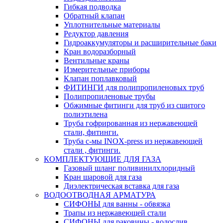
Гибкая подводка
Обратный клапан
Уплотнительные материалы
Редуктор давления
Гидроаккумуляторы и расширительные баки
Кран водоразборный
Вентильные краны
Измерительные приборы
Клапан поплавковый
ФИТИНГИ для полипропиленовых труб
Полипропиленовые трубы
Обжимные фитинги для труб из сшитого
полиэтилена
Труба гофрированная из нержавеющей
стали, фитинги.
Труба с-мы INOX-press из нержавеющей
стали , фитинги.
КОМПЛЕКТУЮЩИЕ ДЛЯ ГАЗА
Газовый шланг поливинилхлоридный
Кран шаровой для газа
Диэлектрическая вставка для газа
ВОДООТВОДНАЯ АРМАТУРА
СИФОНЫ для ванны - обвязка
Трапы из нержавеющей стали
СИФОНЫ для раковины - водослив