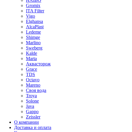
HAIBO
Gromix
ITA Filter
Vigo
Elghansa
AlcaPlast
Ledeme
Shimge
Marlino
Sweberg
Kalde
Marta
Аквасторож
Grace
TDS
Octavo
Mareno
Своя вода
Troya
Solone
Java
Gappo
Zeissler
О компании
Доставка и оплата