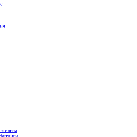
е
ия
иэтилена
 фитинги.