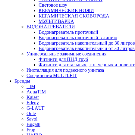
Световое шоу
КЕРАМИЧЕСКИЕ НОЖИ
КЕРАМИЧЕСКАЯ СКОВОРОДА
МУЛЬТИВАРКА
ВОДОНАГРЕВАТЕЛИ
Водонагреватель проточный
Водонагреватель проточный в линию
Водонагреватель накопительный до 30 литров
Водонагреватель накопительный от 30 литров
Универсальные зажимные соединения
Фитинги для ПНД труб
Фитинги для стальных , т.н. черных и полиэт
Инсталляция для подвесного унитаза
Соединения MULTI-FIT
Бренды
TIM
AquaTIM
Kaiser
Edeny
G-LAUF
Oute
Savol
Bugatti
Frap