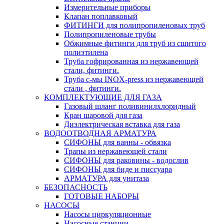
Измерительные приборы
Клапан поплавковый
ФИТИНГИ для полипропиленовых труб
Полипропиленовые трубы
Обжимные фитинги для труб из сшитого
полиэтилена
Труба гофрированная из нержавеющей
стали, фитинги.
Труба с-мы INOX-press из нержавеющей
стали , фитинги.
КОМПЛЕКТУЮЩИЕ ДЛЯ ГАЗА
Газовый шланг поливинилхлоридный
Кран шаровой для газа
Диэлектрическая вставка для газа
ВОДООТВОДНАЯ АРМАТУРА
СИФОНЫ для ванны - обвязка
Трапы из нержавеющей стали
СИФОНЫ для раковины - водослив
СИФОНЫ для биде и писсуара
АРМАТУРА для унитаза
БЕЗОПАСНОСТЬ
ГОТОВЫЕ НАБОРЫ
НАСОСЫ
Насосы циркуляционные
Насосные станции