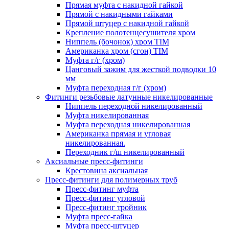
Прямая муфта с накидной гайкой
Прямой с накидными гайками
Прямой штуцер с накидной гайкой
Крепление полотенцесушителя хром
Ниппель (бочонок) хром TIM
Американка хром (сгон) TIM
Муфта г/г (хром)
Цанговый зажим для жесткой подводки 10
мм
Муфта переходная г/г (хром)
Фитинги резьбовые латунные никелированные
Ниппель переходной никелированный
Муфта никелированная
Муфта переходная никелированная
Американка прямая и угловая
никелированная.
Переходник г/ш никелированный
Аксиальные пресс-фитинги
Крестовина аксиальная
Пресс-фитинги для полимерных труб
Пресс-фитинг муфта
Пресс-фитинг угловой
Пресс-фитинг тройник
Муфта пресс-гайка
Муфта пресс-штуцер