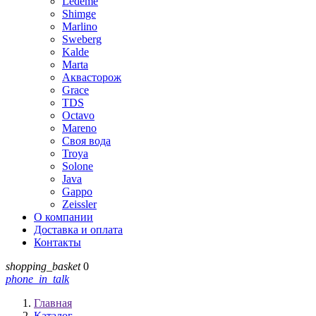
Ledeme
Shimge
Marlino
Sweberg
Kalde
Marta
Аквасторож
Grace
TDS
Octavo
Mareno
Своя вода
Troya
Solone
Java
Gappo
Zeissler
О компании
Доставка и оплата
Контакты
shopping_basket
0
phone_in_talk
Главная
Каталог