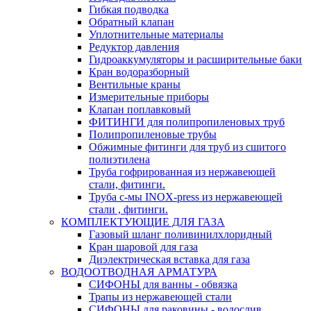
Гибкая подводка
Обратный клапан
Уплотнительные материалы
Редуктор давления
Гидроаккумуляторы и расширительные баки
Кран водоразборный
Вентильные краны
Измерительные приборы
Клапан поплавковый
ФИТИНГИ для полипропиленовых труб
Полипропиленовые трубы
Обжимные фитинги для труб из сшитого
полиэтилена
Труба гофрированная из нержавеющей
стали, фитинги.
Труба с-мы INOX-press из нержавеющей
стали , фитинги.
КОМПЛЕКТУЮЩИЕ ДЛЯ ГАЗА
Газовый шланг поливинилхлоридный
Кран шаровой для газа
Диэлектрическая вставка для газа
ВОДООТВОДНАЯ АРМАТУРА
СИФОНЫ для ванны - обвязка
Трапы из нержавеющей стали
СИФОНЫ для раковины - водослив