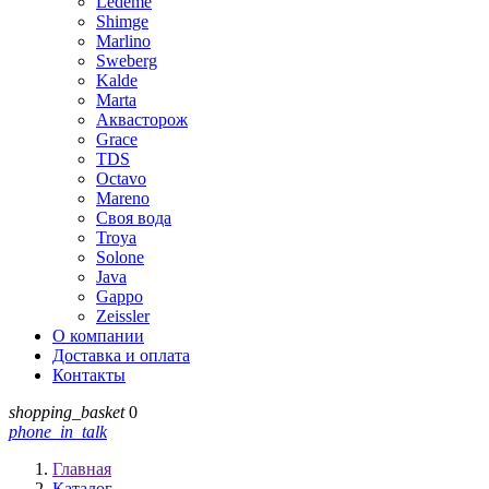
Ledeme
Shimge
Marlino
Sweberg
Kalde
Marta
Аквасторож
Grace
TDS
Octavo
Mareno
Своя вода
Troya
Solone
Java
Gappo
Zeissler
О компании
Доставка и оплата
Контакты
shopping_basket
0
phone_in_talk
Главная
Каталог