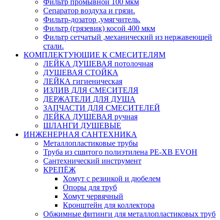
Фильтр промывной 100 мкм
Сепаратор воздуха и грязи.
Фильтр-дозатор ,умягчитель.
Фильтр (грязевик) косой 400 мкм
Фильтр сетчатый ,механический из нержавеющей
стали.
КОМПЛЕКТУЮЩИЕ К СМЕСИТЕЛЯМ
ЛЕЙКА ДУШЕВАЯ потолочная
ДУШЕВАЯ СТОЙКА
ЛЕЙКА гигиеническая
ИЗЛИВ ДЛЯ СМЕСИТЕЛЯ
ДЕРЖАТЕЛИ ДЛЯ ДУША
ЗАПЧАСТИ ДЛЯ СМЕСИТЕЛЕЙ
ЛЕЙКА ДУШЕВАЯ ручная
ШЛАНГИ ДУШЕВЫЕ
ИНЖЕНЕРНАЯ САНТЕХНИКА
Металлопластиковые трубы
Труба из сшитого полиэтилена PE-XB EVOH
Сантехнический инструмент
КРЕПЁЖ
Хомут с резинкой и дюбелем
Опоры для труб
Хомут червячный
Кронштейн для коллектора
Обжимные фитинги для металлопластиковых труб