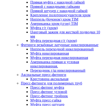
Прямая муфта с накидной гайкой
Прямой с накидными гайками
Прямой штуцер с накидной гайкой
Крепление полотенцесушителя хром
Ниппель (бочонок) хром TIM
Американка хром (сгон) TIM
Муфта г/г (хром)
Цанговый зажим для жесткой подводки 10
мм
Муфта переходная г/г (хром)
Фитинги резьбовые латунные никелированные
Ниппель переходной никелированный
Муфта никелированная
Муфта переходная никелированная
Американка прямая и угловая
никелированная.
Переходник г/ш никелированный
Аксиальные пресс-фитинги
Крестовина аксиальная
Пресс-фитинги для полимерных труб
Пресс-фитинг муфта
Пресс-фитинг угловой
Пресс-фитинг тройник
Муфта пресс-гайка
Муфта пресс-штуцер