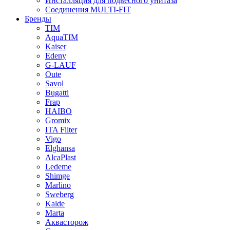
Инсталляция для подвесного унитаза
Соединения MULTI-FIT
Бренды
TIM
AquaTIM
Kaiser
Edeny
G-LAUF
Oute
Savol
Bugatti
Frap
HAIBO
Gromix
ITA Filter
Vigo
Elghansa
AlcaPlast
Ledeme
Shimge
Marlino
Sweberg
Kalde
Marta
Аквасторож