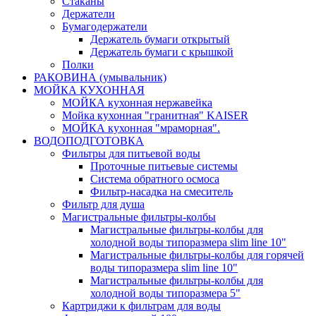
Стаканы
Держатели
Бумагодержатели
Держатель бумаги открытый
Держатель бумаги с крышкой
Полки
РАКОВИНА (умывальник)
МОЙКА КУХОННАЯ
МОЙКА кухонная нержавейка
Мойка кухонная "гранитная" KAISER
МОЙКА кухонная "мраморная".
ВОДОПОДГОТОВКА
Фильтры для питьевой воды
Проточные питьевые системы
Система обратного осмоса
Фильтр-насадка на смеситель
Фильтр для душа
Магистральные фильтры-колбы
Магистральные фильтры-колбы для
холодной воды типоразмера slim line 10"
Магистральные фильтры-колбы для горячей
воды типоразмера slim line 10"
Магистральные фильтры-колбы для
холодной воды типоразмера 5"
Картриджи к фильтрам для воды