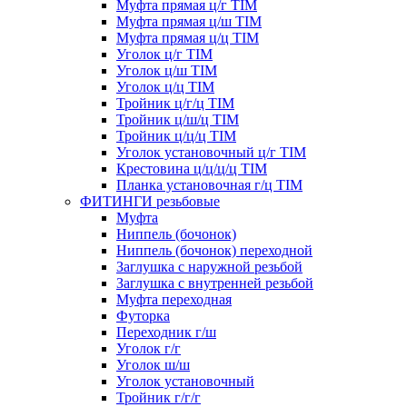
Муфта прямая ц/г TIM
Муфта прямая ц/ш TIM
Муфта прямая ц/ц TIM
Уголок ц/г TIM
Уголок ц/ш TIM
Уголок ц/ц TIM
Тройник ц/г/ц TIM
Тройник ц/ш/ц TIM
Тройник ц/ц/ц TIM
Уголок установочный ц/г TIM
Крестовина ц/ц/ц/ц TIM
Планка установочная г/ц TIM
ФИТИНГИ резьбовые
Муфта
Ниппель (бочонок)
Ниппель (бочонок) переходной
Заглушка с наружной резьбой
Заглушка с внутренней резьбой
Муфта переходная
Футорка
Переходник г/ш
Уголок г/г
Уголок ш/ш
Уголок установочный
Тройник г/г/г