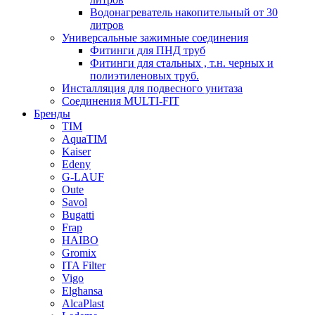
Водонагреватель накопительный от 30
литров
Универсальные зажимные соединения
Фитинги для ПНД труб
Фитинги для стальных , т.н. черных и
полиэтиленовых труб.
Инсталляция для подвесного унитаза
Соединения MULTI-FIT
Бренды
TIM
AquaTIM
Kaiser
Edeny
G-LAUF
Oute
Savol
Bugatti
Frap
HAIBO
Gromix
ITA Filter
Vigo
Elghansa
AlcaPlast