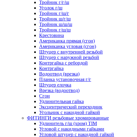
Тройник г/г/ш
Уголок г/ш
Тройник г/ш/г
Тройник ш/г/ш
Тройник ш/ш/ш
Тройник г/ш/ш
Крестовина
Американка прямая (сгон)
Американка угловая (сгон)
Штуцер с внутренней резьбой
Штуцер с наружной резьбой
Контргайка с ребордой
Контргайка
Водоотвод (врезка)
Планка установочная г/г
Штуцер елочка
Врезка (водоотвод)
Сгон
Удлинительная гайка
Эксцентрический переходник
Угольник с накидной гайкой
ФИТИНГИ резьбовые хромированные
Удлинитель г/ш (хром) TIM
Угловой с накидными гайками
Угловой штуцер с накидной гайкой