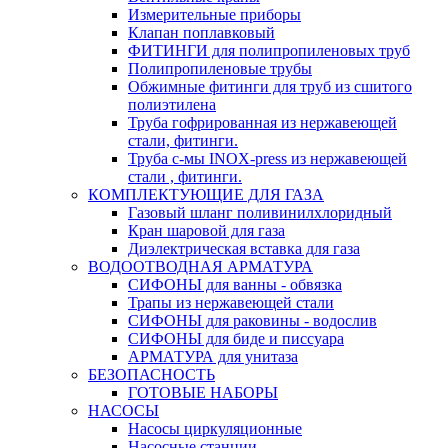
Измерительные приборы
Клапан поплавковый
ФИТИНГИ для полипропиленовых труб
Полипропиленовые трубы
Обжимные фитинги для труб из сшитого
полиэтилена
Труба гофрированная из нержавеющей
стали, фитинги.
Труба с-мы INOX-press из нержавеющей
стали , фитинги.
КОМПЛЕКТУЮЩИЕ ДЛЯ ГАЗА
Газовый шланг поливинилхлоридный
Кран шаровой для газа
Диэлектрическая вставка для газа
ВОДООТВОДНАЯ АРМАТУРА
СИФОНЫ для ванны - обвязка
Трапы из нержавеющей стали
СИФОНЫ для раковины - водослив
СИФОНЫ для биде и писсуара
АРМАТУРА для унитаза
БЕЗОПАСНОСТЬ
ГОТОВЫЕ НАБОРЫ
НАСОСЫ
Насосы циркуляционные
Насосные станции