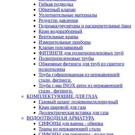
Гибкая подводка
Обратный клапан
Уплотнительные материалы
Редуктор давления
Гидроаккумуляторы и расширительные баки
Кран водоразборный
Вентильные краны
Измерительные приборы
Клапан поплавковый
ФИТИНГИ для полипропиленовых труб
Полипропиленовые трубы
Обжимные фитинги для труб из сшитого
полиэтилена
Труба гофрированная из нержавеющей
стали, фитинги.
Труба с-мы INOX-press из нержавеющей
стали , фитинги.
КОМПЛЕКТУЮЩИЕ ДЛЯ ГАЗА
Газовый шланг поливинилхлоридный
Кран шаровой для газа
Диэлектрическая вставка для газа
ВОДООТВОДНАЯ АРМАТУРА
СИФОНЫ для ванны - обвязка
Трапы из нержавеющей стали
СИФОНЫ для раковины - водослив