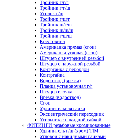
Тройник г/г/г
Тройник г/г/ш
Уголок г/ш
Тройник г/ш/г
Тройник ш/г/ш
Тройник ш/ш/ш
Тройник г/ш/ш
Крестовина
Американка прямая (сгон)
Американка угловая (сгон)
Штуцер с внутренней резьбой
Штуцер с наружной резьбой
Контргайка с ребордой
Контргайка
Водоотвод (врезка)
Планка установочная г/г
Штуцер елочка
Врезка (водоотвод)
Сгон
Удлинительная гайка
Эксцентрический переходник
Угольник с накидной гайкой
ФИТИНГИ резьбовые хромированные
Удлинитель г/ш (хром) TIM
Угловой с накидными гайками