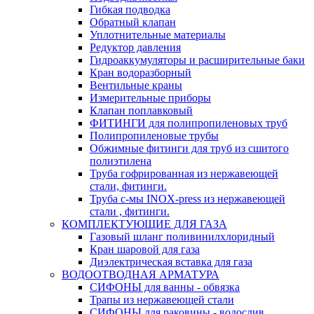
Гибкая подводка
Обратный клапан
Уплотнительные материалы
Редуктор давления
Гидроаккумуляторы и расширительные баки
Кран водоразборный
Вентильные краны
Измерительные приборы
Клапан поплавковый
ФИТИНГИ для полипропиленовых труб
Полипропиленовые трубы
Обжимные фитинги для труб из сшитого
полиэтилена
Труба гофрированная из нержавеющей
стали, фитинги.
Труба с-мы INOX-press из нержавеющей
стали , фитинги.
КОМПЛЕКТУЮЩИЕ ДЛЯ ГАЗА
Газовый шланг поливинилхлоридный
Кран шаровой для газа
Диэлектрическая вставка для газа
ВОДООТВОДНАЯ АРМАТУРА
СИФОНЫ для ванны - обвязка
Трапы из нержавеющей стали
СИФОНЫ для раковины - водослив