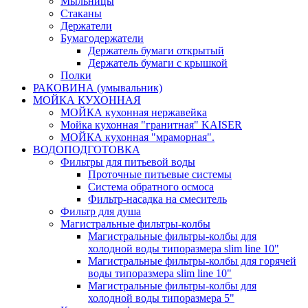
Мыльницы
Стаканы
Держатели
Бумагодержатели
Держатель бумаги открытый
Держатель бумаги с крышкой
Полки
РАКОВИНА (умывальник)
МОЙКА КУХОННАЯ
МОЙКА кухонная нержавейка
Мойка кухонная "гранитная" KAISER
МОЙКА кухонная "мраморная".
ВОДОПОДГОТОВКА
Фильтры для питьевой воды
Проточные питьевые системы
Система обратного осмоса
Фильтр-насадка на смеситель
Фильтр для душа
Магистральные фильтры-колбы
Магистральные фильтры-колбы для
холодной воды типоразмера slim line 10"
Магистральные фильтры-колбы для горячей
воды типоразмера slim line 10"
Магистральные фильтры-колбы для
холодной воды типоразмера 5"