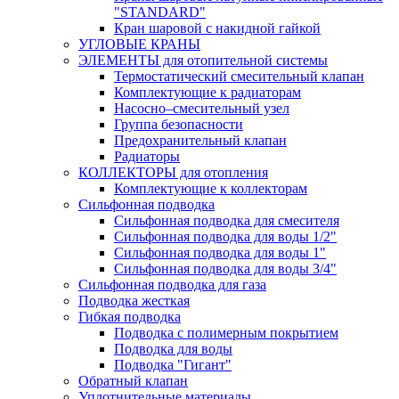
"STANDARD"
Кран шаровой с накидной гайкой
УГЛОВЫЕ КРАНЫ
ЭЛЕМЕНТЫ для отопительной системы
Термостатический смесительный клапан
Комплектующие к радиаторам
Насосно–смесительный узел
Группа безопасности
Предохранительный клапан
Радиаторы
КОЛЛЕКТОРЫ для отопления
Комплектующие к коллекторам
Сильфонная подводка
Сильфонная подводка для смесителя
Сильфонная подводка для воды 1/2"
Сильфонная подводка для воды 1"
Сильфонная подводка для воды 3/4"
Cильфонная подводка для газа
Подводка жесткая
Гибкая подводка
Подводка с полимерным покрытием
Подводка для воды
Подводка "Гигант"
Обратный клапан
Уплотнительные материалы