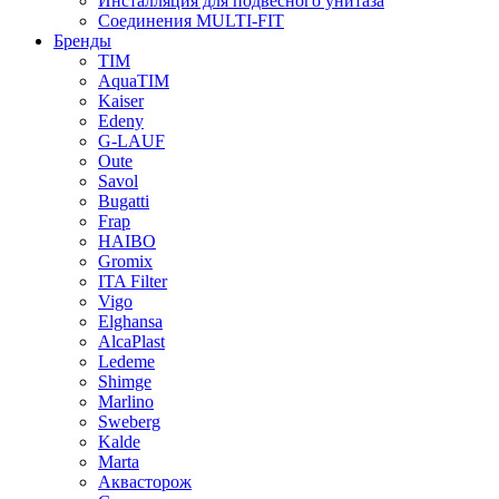
Инсталляция для подвесного унитаза
Соединения MULTI-FIT
Бренды
TIM
AquaTIM
Kaiser
Edeny
G-LAUF
Oute
Savol
Bugatti
Frap
HAIBO
Gromix
ITA Filter
Vigo
Elghansa
AlcaPlast
Ledeme
Shimge
Marlino
Sweberg
Kalde
Marta
Аквасторож