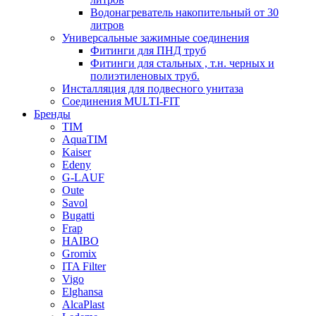
Водонагреватель накопительный от 30
литров
Универсальные зажимные соединения
Фитинги для ПНД труб
Фитинги для стальных , т.н. черных и
полиэтиленовых труб.
Инсталляция для подвесного унитаза
Соединения MULTI-FIT
Бренды
TIM
AquaTIM
Kaiser
Edeny
G-LAUF
Oute
Savol
Bugatti
Frap
HAIBO
Gromix
ITA Filter
Vigo
Elghansa
AlcaPlast