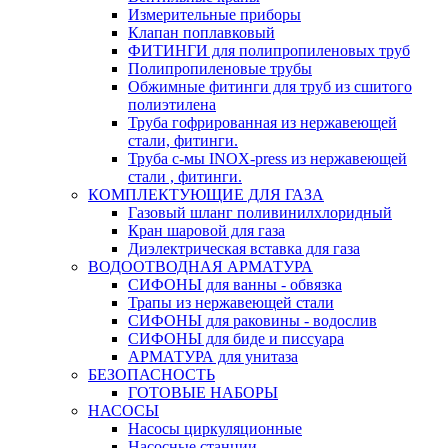
Измерительные приборы
Клапан поплавковый
ФИТИНГИ для полипропиленовых труб
Полипропиленовые трубы
Обжимные фитинги для труб из сшитого
полиэтилена
Труба гофрированная из нержавеющей
стали, фитинги.
Труба с-мы INOX-press из нержавеющей
стали , фитинги.
КОМПЛЕКТУЮЩИЕ ДЛЯ ГАЗА
Газовый шланг поливинилхлоридный
Кран шаровой для газа
Диэлектрическая вставка для газа
ВОДООТВОДНАЯ АРМАТУРА
СИФОНЫ для ванны - обвязка
Трапы из нержавеющей стали
СИФОНЫ для раковины - водослив
СИФОНЫ для биде и писсуара
АРМАТУРА для унитаза
БЕЗОПАСНОСТЬ
ГОТОВЫЕ НАБОРЫ
НАСОСЫ
Насосы циркуляционные
Насосные станции