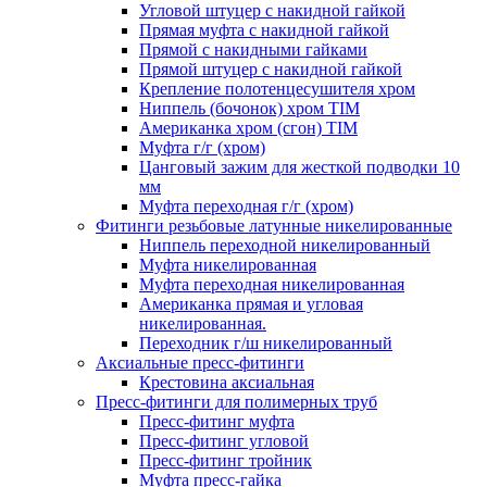
Угловой штуцер с накидной гайкой
Прямая муфта с накидной гайкой
Прямой с накидными гайками
Прямой штуцер с накидной гайкой
Крепление полотенцесушителя хром
Ниппель (бочонок) хром TIM
Американка хром (сгон) TIM
Муфта г/г (хром)
Цанговый зажим для жесткой подводки 10
мм
Муфта переходная г/г (хром)
Фитинги резьбовые латунные никелированные
Ниппель переходной никелированный
Муфта никелированная
Муфта переходная никелированная
Американка прямая и угловая
никелированная.
Переходник г/ш никелированный
Аксиальные пресс-фитинги
Крестовина аксиальная
Пресс-фитинги для полимерных труб
Пресс-фитинг муфта
Пресс-фитинг угловой
Пресс-фитинг тройник
Муфта пресс-гайка