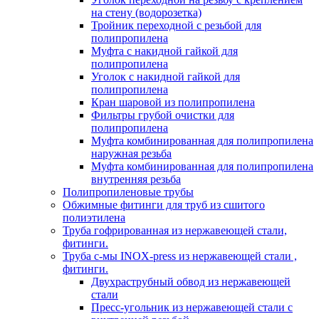
на стену (водорозетка)
Тройник переходной с резьбой для
полипропилена
Муфта с накидной гайкой для
полипропилена
Уголок с накидной гайкой для
полипропилена
Кран шаровой из полипропилена
Фильтры грубой очистки для
полипропилена
Муфта комбинированная для полипропилена
наружная резьба
Муфта комбинированная для полипропилена
внутренняя резьба
Полипропиленовые трубы
Обжимные фитинги для труб из сшитого
полиэтилена
Труба гофрированная из нержавеющей стали,
фитинги.
Труба с-мы INOX-press из нержавеющей стали ,
фитинги.
Двухраструбный обвод из нержавеющей
стали
Пресс-угольник из нержавеющей стали с