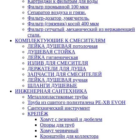
Картриджи к фильтрам для воды
Фильтр промывной 100 мкм
Сепаратор воздуха и грязи.
Фильтр-дозатор ,умягчитель.
Фильтр (грязевик) косой 400 мкм
Фильтр сетчатый ,механический из нержавеющей
стали.
КОМПЛЕКТУЮЩИЕ К СМЕСИТЕЛЯМ
ЛЕЙКА ДУШЕВАЯ потолочная
ДУШЕВАЯ СТОЙКА
ЛЕЙКА гигиеническая
ИЗЛИВ ДЛЯ СМЕСИТЕЛЯ
ДЕРЖАТЕЛИ ДЛЯ ДУША
ЗАПЧАСТИ ДЛЯ СМЕСИТЕЛЕЙ
ЛЕЙКА ДУШЕВАЯ ручная
ШЛАНГИ ДУШЕВЫЕ
ИНЖЕНЕРНАЯ САНТЕХНИКА
Металлопластиковые трубы
Труба из сшитого полиэтилена PE-XB EVOH
Сантехнический инструмент
КРЕПЁЖ
Хомут с резинкой и дюбелем
Опоры для труб
Хомут червячный
Кронштейн для коллектора