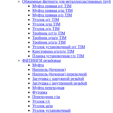
Обжимные фитинги для металлопластиковых труб
Муфта прямая ц/г TIM
Муфта прямая ц/ш TIM
Муфта прямая ц/ц TIM
Уголок ц/г TIM
Уголок ц/ш TIM
Уголок ц/ц TIM
Тройник ц/г/ц TIM
Тройник ц/ш/ц TIM
Тройник ц/ц/ц TIM
Уголок установочный ц/г TIM
Крестовина ц/ц/ц/ц TIM
Планка установочная г/ц TIM
ФИТИНГИ резьбовые
Муфта
Ниппель (бочонок)
Ниппель (бочонок) переходной
Заглушка с наружной резьбой
Заглушка с внутренней резьбой
Муфта переходная
Футорка
Переходник г/ш
Уголок г/г
Уголок ш/ш
Уголок установочный