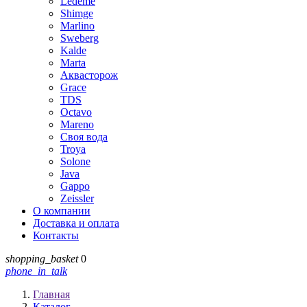
Ledeme
Shimge
Marlino
Sweberg
Kalde
Marta
Аквасторож
Grace
TDS
Octavo
Mareno
Своя вода
Troya
Solone
Java
Gappo
Zeissler
О компании
Доставка и оплата
Контакты
shopping_basket
0
phone_in_talk
Главная
Каталог