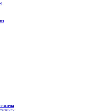
е
ия
иэтилена
 фитинги.