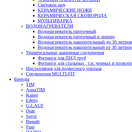
Световое шоу
КЕРАМИЧЕСКИЕ НОЖИ
КЕРАМИЧЕСКАЯ СКОВОРОДА
МУЛЬТИВАРКА
ВОДОНАГРЕВАТЕЛИ
Водонагреватель проточный
Водонагреватель проточный в линию
Водонагреватель накопительный до 30 литров
Водонагреватель накопительный от 30 литров
Универсальные зажимные соединения
Фитинги для ПНД труб
Фитинги для стальных , т.н. черных и полиэт
Инсталляция для подвесного унитаза
Соединения MULTI-FIT
Бренды
TIM
AquaTIM
Kaiser
Edeny
G-LAUF
Oute
Savol
Bugatti
Frap