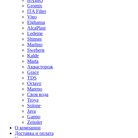
HAIBO
Gromix
ITA Filter
Vigo
Elghansa
AlcaPlast
Ledeme
Shimge
Marlino
Sweberg
Kalde
Marta
Аквасторож
Grace
TDS
Octavo
Mareno
Своя вода
Troya
Solone
Java
Gappo
Zeissler
О компании
Доставка и оплата