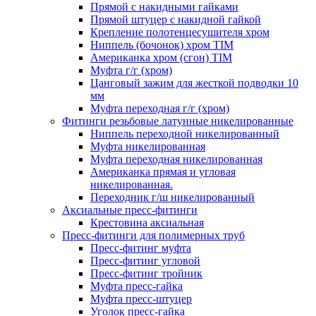
Прямой с накидными гайками
Прямой штуцер с накидной гайкой
Крепление полотенцесушителя хром
Ниппель (бочонок) хром TIM
Американка хром (сгон) TIM
Муфта г/г (хром)
Цанговый зажим для жесткой подводки 10
мм
Муфта переходная г/г (хром)
Фитинги резьбовые латунные никелированные
Ниппель переходной никелированный
Муфта никелированная
Муфта переходная никелированная
Американка прямая и угловая
никелированная.
Переходник г/ш никелированный
Аксиальные пресс-фитинги
Крестовина аксиальная
Пресс-фитинги для полимерных труб
Пресс-фитинг муфта
Пресс-фитинг угловой
Пресс-фитинг тройник
Муфта пресс-гайка
Муфта пресс-штуцер
Уголок пресс-гайка