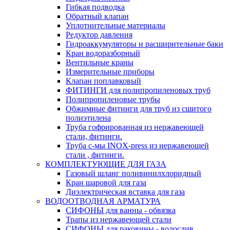
Гибкая подводка
Обратный клапан
Уплотнительные материалы
Редуктор давления
Гидроаккумуляторы и расширительные баки
Кран водоразборный
Вентильные краны
Измерительные приборы
Клапан поплавковый
ФИТИНГИ для полипропиленовых труб
Полипропиленовые трубы
Обжимные фитинги для труб из сшитого
полиэтилена
Труба гофрированная из нержавеющей
стали, фитинги.
Труба с-мы INOX-press из нержавеющей
стали , фитинги.
КОМПЛЕКТУЮЩИЕ ДЛЯ ГАЗА
Газовый шланг поливинилхлоридный
Кран шаровой для газа
Диэлектрическая вставка для газа
ВОДООТВОДНАЯ АРМАТУРА
СИФОНЫ для ванны - обвязка
Трапы из нержавеющей стали
СИФОНЫ для раковины - водослив