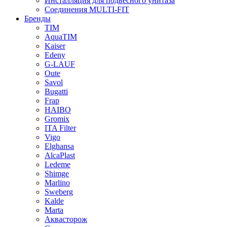
Инсталляция для подвесного унитаза
Соединения MULTI-FIT
Бренды
TIM
AquaTIM
Kaiser
Edeny
G-LAUF
Oute
Savol
Bugatti
Frap
HAIBO
Gromix
ITA Filter
Vigo
Elghansa
AlcaPlast
Ledeme
Shimge
Marlino
Sweberg
Kalde
Marta
Аквасторож