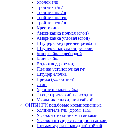
Уголок г/ш
Тройник г/ш/г
Тройник ш/г/ш
Тройник ш/ш/ш
Тройник г/ш/ш
Крестовина
Американка прямая (сгон)
Американка угловая (сгон)
Штуцер с внутренней резьбой
Штуцер с наружной резьбой
Контргайка с ребордой
Контргайка
Водоотвод (врезка)
Планка установочная г/г
Штуцер елочка
Врезка (водоотвод)
Сгон
Удлинительная гайка
Эксцентрический переходник
Угольник с накидной гайкой
ФИТИНГИ резьбовые хромированные
Удлинитель г/ш (хром) TIM
Угловой с накидными гайками
Угловой штуцер с накидной гайкой
Прямая муфта с накидной гайкой