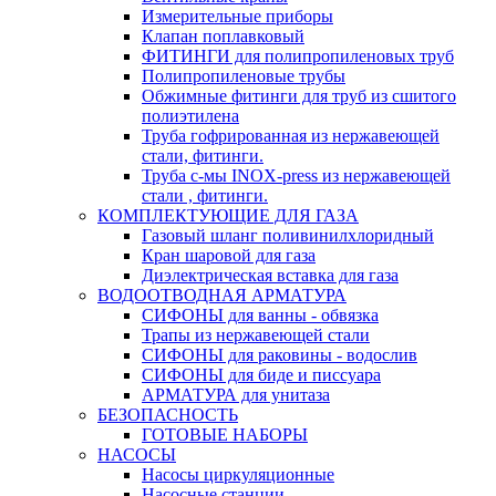
Измерительные приборы
Клапан поплавковый
ФИТИНГИ для полипропиленовых труб
Полипропиленовые трубы
Обжимные фитинги для труб из сшитого
полиэтилена
Труба гофрированная из нержавеющей
стали, фитинги.
Труба с-мы INOX-press из нержавеющей
стали , фитинги.
КОМПЛЕКТУЮЩИЕ ДЛЯ ГАЗА
Газовый шланг поливинилхлоридный
Кран шаровой для газа
Диэлектрическая вставка для газа
ВОДООТВОДНАЯ АРМАТУРА
СИФОНЫ для ванны - обвязка
Трапы из нержавеющей стали
СИФОНЫ для раковины - водослив
СИФОНЫ для биде и писсуара
АРМАТУРА для унитаза
БЕЗОПАСНОСТЬ
ГОТОВЫЕ НАБОРЫ
НАСОСЫ
Насосы циркуляционные
Насосные станции