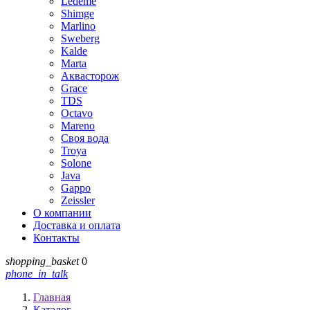
Ledeme
Shimge
Marlino
Sweberg
Kalde
Marta
Аквасторож
Grace
TDS
Octavo
Mareno
Своя вода
Troya
Solone
Java
Gappo
Zeissler
О компании
Доставка и оплата
Контакты
shopping_basket
0
phone_in_talk
Главная
Каталог