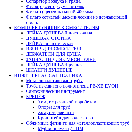
Сепаратор воздуха и грязи.
Фильтр-дозатор ,умягчитель.
Фильтр (грязевик) косой 400 мкм
Фильтр сетчатый ,механический из нержавеющей
стали.
КОМПЛЕКТУЮЩИЕ К СМЕСИТЕЛЯМ
ЛЕЙКА ДУШЕВАЯ потолочная
ДУШЕВАЯ СТОЙКА
ЛЕЙКА гигиеническая
ИЗЛИВ ДЛЯ СМЕСИТЕЛЯ
ДЕРЖАТЕЛИ ДЛЯ ДУША
ЗАПЧАСТИ ДЛЯ СМЕСИТЕЛЕЙ
ЛЕЙКА ДУШЕВАЯ ручная
ШЛАНГИ ДУШЕВЫЕ
ИНЖЕНЕРНАЯ САНТЕХНИКА
Металлопластиковые трубы
Труба из сшитого полиэтилена PE-XB EVOH
Сантехнический инструмент
КРЕПЁЖ
Хомут с резинкой и дюбелем
Опоры для труб
Хомут червячный
Кронштейн для коллектора
Обжимные фитинги для металлопластиковых труб
Муфта прямая ц/г TIM