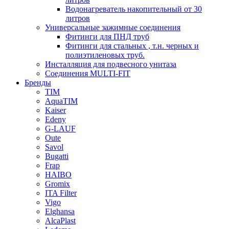
Водонагреватель накопительный от 30
литров
Универсальные зажимные соединения
Фитинги для ПНД труб
Фитинги для стальных , т.н. черных и
полиэтиленовых труб.
Инсталляция для подвесного унитаза
Соединения MULTI-FIT
Бренды
TIM
AquaTIM
Kaiser
Edeny
G-LAUF
Oute
Savol
Bugatti
Frap
HAIBO
Gromix
ITA Filter
Vigo
Elghansa
AlcaPlast