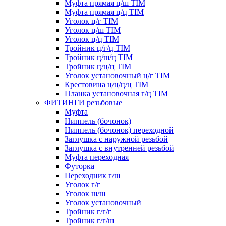
Муфта прямая ц/ш TIM
Муфта прямая ц/ц TIM
Уголок ц/г TIM
Уголок ц/ш TIM
Уголок ц/ц TIM
Тройник ц/г/ц TIM
Тройник ц/ш/ц TIM
Тройник ц/ц/ц TIM
Уголок установочный ц/г TIM
Крестовина ц/ц/ц/ц TIM
Планка установочная г/ц TIM
ФИТИНГИ резьбовые
Муфта
Ниппель (бочонок)
Ниппель (бочонок) переходной
Заглушка с наружной резьбой
Заглушка с внутренней резьбой
Муфта переходная
Футорка
Переходник г/ш
Уголок г/г
Уголок ш/ш
Уголок установочный
Тройник г/г/г
Тройник г/г/ш