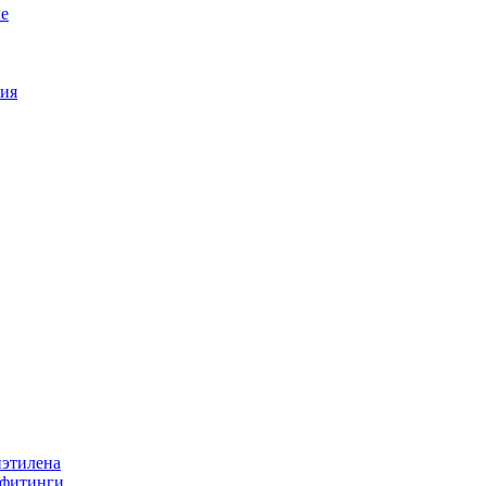
е
ия
иэтилена
 фитинги.