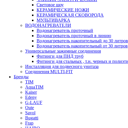
Световое шоу
КЕРАМИЧЕСКИЕ НОЖИ
КЕРАМИЧЕСКАЯ СКОВОРОДА
МУЛЬТИВАРКА
ВОДОНАГРЕВАТЕЛИ
Водонагреватель проточный
Водонагреватель проточный в линию
Водонагреватель накопительный до 30 литров
Водонагреватель накопительный от 30 литров
Универсальные зажимные соединения
Фитинги для ПНД труб
Фитинги для стальных , т.н. черных и полиэт
Инсталляция для подвесного унитаза
Соединения MULTI-FIT
Бренды
TIM
AquaTIM
Kaiser
Edeny
G-LAUF
Oute
Savol
Bugatti
Frap