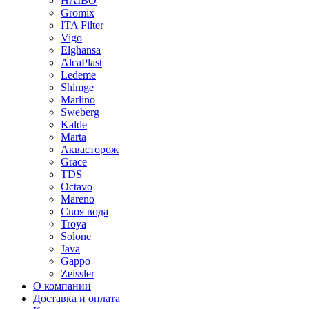
HAIBO
Gromix
ITA Filter
Vigo
Elghansa
AlcaPlast
Ledeme
Shimge
Marlino
Sweberg
Kalde
Marta
Аквасторож
Grace
TDS
Octavo
Mareno
Своя вода
Troya
Solone
Java
Gappo
Zeissler
О компании
Доставка и оплата