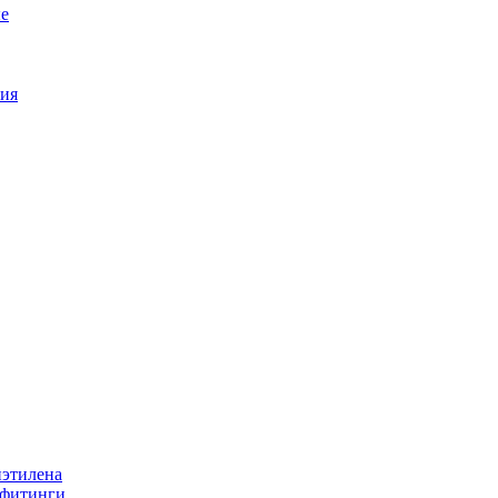
е
ия
иэтилена
 фитинги.