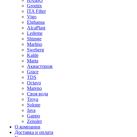
HAIBO
Gromix
ITA Filter
Vigo
Elghansa
AlcaPlast
Ledeme
Shimge
Marlino
Sweberg
Kalde
Marta
Аквасторож
Grace
TDS
Octavo
Mareno
Своя вода
Troya
Solone
Java
Gappo
Zeissler
О компании
Доставка и оплата