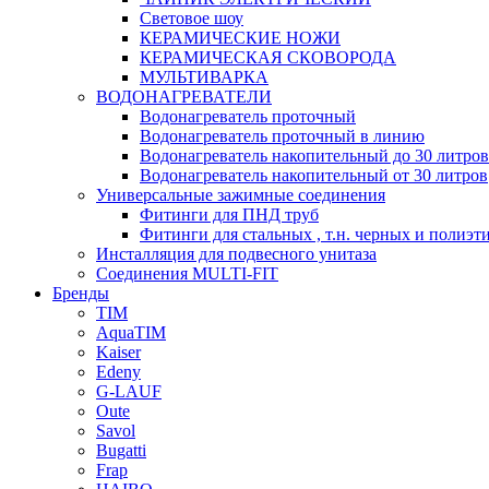
Световое шоу
КЕРАМИЧЕСКИЕ НОЖИ
КЕРАМИЧЕСКАЯ СКОВОРОДА
МУЛЬТИВАРКА
ВОДОНАГРЕВАТЕЛИ
Водонагреватель проточный
Водонагреватель проточный в линию
Водонагреватель накопительный до 30 литров
Водонагреватель накопительный от 30 литров
Универсальные зажимные соединения
Фитинги для ПНД труб
Фитинги для стальных , т.н. черных и полиэт
Инсталляция для подвесного унитаза
Соединения MULTI-FIT
Бренды
TIM
AquaTIM
Kaiser
Edeny
G-LAUF
Oute
Savol
Bugatti
Frap