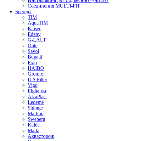
Инсталляция для подвесного унитаза
Соединения MULTI-FIT
Бренды
TIM
AquaTIM
Kaiser
Edeny
G-LAUF
Oute
Savol
Bugatti
Frap
HAIBO
Gromix
ITA Filter
Vigo
Elghansa
AlcaPlast
Ledeme
Shimge
Marlino
Sweberg
Kalde
Marta
Аквасторож