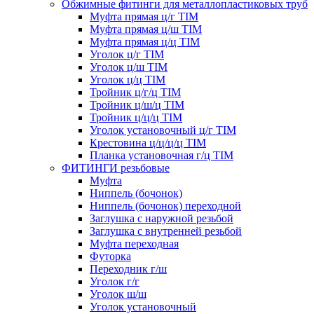
Обжимные фитинги для металлопластиковых труб
Муфта прямая ц/г TIM
Муфта прямая ц/ш TIM
Муфта прямая ц/ц TIM
Уголок ц/г TIM
Уголок ц/ш TIM
Уголок ц/ц TIM
Тройник ц/г/ц TIM
Тройник ц/ш/ц TIM
Тройник ц/ц/ц TIM
Уголок установочный ц/г TIM
Крестовина ц/ц/ц/ц TIM
Планка установочная г/ц TIM
ФИТИНГИ резьбовые
Муфта
Ниппель (бочонок)
Ниппель (бочонок) переходной
Заглушка с наружной резьбой
Заглушка с внутренней резьбой
Муфта переходная
Футорка
Переходник г/ш
Уголок г/г
Уголок ш/ш
Уголок установочный