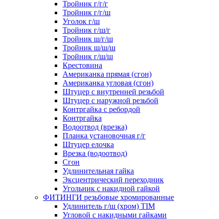
Тройник г/г/г
Тройник г/г/ш
Уголок г/ш
Тройник г/ш/г
Тройник ш/г/ш
Тройник ш/ш/ш
Тройник г/ш/ш
Крестовина
Американка прямая (сгон)
Американка угловая (сгон)
Штуцер с внутренней резьбой
Штуцер с наружной резьбой
Контргайка с ребордой
Контргайка
Водоотвод (врезка)
Планка установочная г/г
Штуцер елочка
Врезка (водоотвод)
Сгон
Удлинительная гайка
Эксцентрический переходник
Угольник с накидной гайкой
ФИТИНГИ резьбовые хромированные
Удлинитель г/ш (хром) TIM
Угловой с накидными гайками