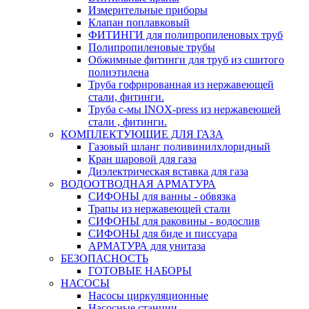
Измерительные приборы
Клапан поплавковый
ФИТИНГИ для полипропиленовых труб
Полипропиленовые трубы
Обжимные фитинги для труб из сшитого
полиэтилена
Труба гофрированная из нержавеющей
стали, фитинги.
Труба с-мы INOX-press из нержавеющей
стали , фитинги.
КОМПЛЕКТУЮЩИЕ ДЛЯ ГАЗА
Газовый шланг поливинилхлоридный
Кран шаровой для газа
Диэлектрическая вставка для газа
ВОДООТВОДНАЯ АРМАТУРА
СИФОНЫ для ванны - обвязка
Трапы из нержавеющей стали
СИФОНЫ для раковины - водослив
СИФОНЫ для биде и писсуара
АРМАТУРА для унитаза
БЕЗОПАСНОСТЬ
ГОТОВЫЕ НАБОРЫ
НАСОСЫ
Насосы циркуляционные
Насосные станции