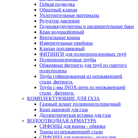
Гибкая подводка
Обратный клапан
Уплотнительные материалы
Редуктор давления
Гидроаккумуляторы и расширительные баки
Кран водоразборный
Вентильные краны
Измерительные приборы
Клапан поплавковый
ФИТИНГИ для полипропиленовых труб
Полипропиленовые трубы
Обжимные фитинги для труб из сшитого
полиэтилена
Труба гофрированная из нержавеющей
стали, фитинги.
Труба с-мы INOX-press из нержавеющей
стали , фитинги.
КОМПЛЕКТУЮЩИЕ ДЛЯ ГАЗА
Газовый шланг поливинилхлоридный
Кран шаровой для газа
Диэлектрическая вставка для газа
ВОДООТВОДНАЯ АРМАТУРА
СИФОНЫ для ванны - обвязка
Трапы из нержавеющей стали
СИФОНЫ для раковины - водослив