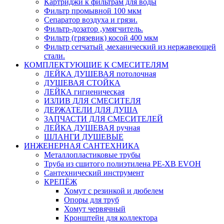
Картриджи к фильтрам для воды
Фильтр промывной 100 мкм
Сепаратор воздуха и грязи.
Фильтр-дозатор ,умягчитель.
Фильтр (грязевик) косой 400 мкм
Фильтр сетчатый ,механический из нержавеющей
стали.
КОМПЛЕКТУЮЩИЕ К СМЕСИТЕЛЯМ
ЛЕЙКА ДУШЕВАЯ потолочная
ДУШЕВАЯ СТОЙКА
ЛЕЙКА гигиеническая
ИЗЛИВ ДЛЯ СМЕСИТЕЛЯ
ДЕРЖАТЕЛИ ДЛЯ ДУША
ЗАПЧАСТИ ДЛЯ СМЕСИТЕЛЕЙ
ЛЕЙКА ДУШЕВАЯ ручная
ШЛАНГИ ДУШЕВЫЕ
ИНЖЕНЕРНАЯ САНТЕХНИКА
Металлопластиковые трубы
Труба из сшитого полиэтилена PE-XB EVOH
Сантехнический инструмент
КРЕПЁЖ
Хомут с резинкой и дюбелем
Опоры для труб
Хомут червячный
Кронштейн для коллектора