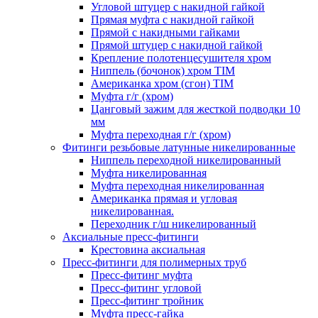
Угловой штуцер с накидной гайкой
Прямая муфта с накидной гайкой
Прямой с накидными гайками
Прямой штуцер с накидной гайкой
Крепление полотенцесушителя хром
Ниппель (бочонок) хром TIM
Американка хром (сгон) TIM
Муфта г/г (хром)
Цанговый зажим для жесткой подводки 10
мм
Муфта переходная г/г (хром)
Фитинги резьбовые латунные никелированные
Ниппель переходной никелированный
Муфта никелированная
Муфта переходная никелированная
Американка прямая и угловая
никелированная.
Переходник г/ш никелированный
Аксиальные пресс-фитинги
Крестовина аксиальная
Пресс-фитинги для полимерных труб
Пресс-фитинг муфта
Пресс-фитинг угловой
Пресс-фитинг тройник
Муфта пресс-гайка