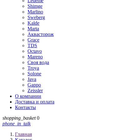
Ledeme
Shimge
Marlino
Sweberg
Kalde
Marta
Аквасторож
Grace
TDS
Octavo
Mareno
Своя вода
Troya
Solone
Java
Gappo
Zeissler
О компании
Доставка и оплата
Контакты
shopping_basket
0
phone_in_talk
Главная
Каталог