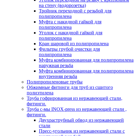
на стену (водорозетка)
Тройник переходной с резьбой для
полипропилена
Муфта с накидной гайкой для
полипропилена
Уголок с накидной гайкой для
полипропилена
Кран шаровой из полипропилена
Фильтры грубой очистки для
полипропилена
Муфта комбинированная для полипропилена
наружная резьба
Муфта комбинированная для полипропилена
внутренняя резьба
Полипропиленовые трубы
Обжимные фитинги для труб из сшитого
полиэтилена
Труба гофрированная из нержавеющей стали,
фитинги.
Труба с-мы INOX-press из нержавеющей стали ,
фитинги.
Двухраструбный обвод из нержавеющей
стали
Пресс-угольник из нержавеющей стали с