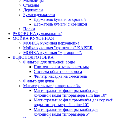
Мыльницы
Стаканы
Держатели
Бумагодержатели
Держатель бумаги открытый
Держатель бумаги с крышкой
Полки
РАКОВИНА (умывальник)
МОЙКА КУХОННАЯ
МОЙКА кухонная нержавейка
Мойка кухонная "гранитная" KAISER
МОЙКА кухонная "мраморная".
ВОДОПОДГОТОВКА
Фильтры для питьевой воды
Проточные питьевые системы
Система обратного осмоса
Фильтр-насадка на смеситель
Фильтр для душа
Магистральные фильтры-колбы
Магистральные фильтры-колбы для
холодной воды типоразмера slim line 10"
Магистральные фильтры-колбы для горячей
воды типоразмера slim line 10"
Магистральные фильтры-колбы для
холодной воды типоразмера 5"