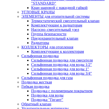
"STANDARD"
Кран шаровой с накидной гайкой
УГЛОВЫЕ КРАНЫ
ЭЛЕМЕНТЫ для отопительной системы
Термостатический смесительный клапан
Комплектующие к радиаторам
Насосно–смесительный узел
Группа безопасности
Предохранительный клапан
Радиаторы
КОЛЛЕКТОРЫ для отопления
Комплектующие к коллекторам
Сильфонная подводка
Сильфонная подводка для смесителя
Сильфонная подводка для воды 1/2"
Сильфонная подводка для воды 1"
Сильфонная подводка для воды 3/4"
Cильфонная подводка для газа
Подводка жесткая
Гибкая подводка
Подводка с полимерным покрытием
Подводка для воды
Подводка "Гигант"
Обратный клапан
Уплотнительные материалы