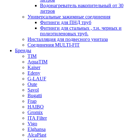
Водонагреватель накопительный от 30
литров
Универсальные зажимные соединения
Фитинги для ПНД труб
Фитинги для стальных , т.н. черных и
полиэтиленовых труб.
Инсталляция для подвесного унитаза
Соединения MULTI-FIT
Бренды
TIM
AquaTIM
Kaiser
Edeny
G-LAUF
Oute
Savol
Bugatti
Frap
HAIBO
Gromix
ITA Filter
Vigo
Elghansa
AlcaPlast