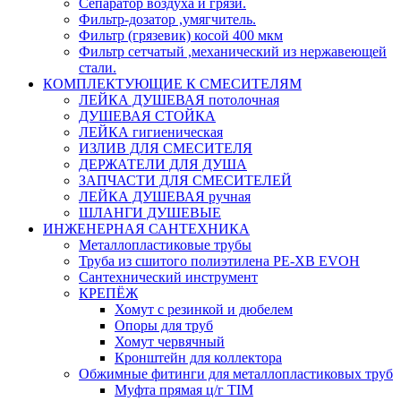
Сепаратор воздуха и грязи.
Фильтр-дозатор ,умягчитель.
Фильтр (грязевик) косой 400 мкм
Фильтр сетчатый ,механический из нержавеющей
стали.
КОМПЛЕКТУЮЩИЕ К СМЕСИТЕЛЯМ
ЛЕЙКА ДУШЕВАЯ потолочная
ДУШЕВАЯ СТОЙКА
ЛЕЙКА гигиеническая
ИЗЛИВ ДЛЯ СМЕСИТЕЛЯ
ДЕРЖАТЕЛИ ДЛЯ ДУША
ЗАПЧАСТИ ДЛЯ СМЕСИТЕЛЕЙ
ЛЕЙКА ДУШЕВАЯ ручная
ШЛАНГИ ДУШЕВЫЕ
ИНЖЕНЕРНАЯ САНТЕХНИКА
Металлопластиковые трубы
Труба из сшитого полиэтилена PE-XB EVOH
Сантехнический инструмент
КРЕПЁЖ
Хомут с резинкой и дюбелем
Опоры для труб
Хомут червячный
Кронштейн для коллектора
Обжимные фитинги для металлопластиковых труб
Муфта прямая ц/г TIM