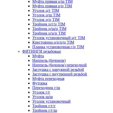
Муфта прямая ц/ш TIM
Муфта прямая ц/ц TIM
Уголок ц/г TIM
Уголок ц/ш TIM
Уголок ц/ц TIM
Тройник ц/г/ц TIM
Тройник ц/ш/ц TIM
Тройник ц/ц/ц TIM
Уголок установочный ц/г TIM
Крестовина ц/ц/ц/ц TIM
Планка установочная г/ц TIM
ФИТИНГИ резьбовые
Муфта
Ниппель (бочонок)
Ниппель (бочонок) переходной
Заглушка с наружной резьбой
Заглушка с внутренней резьбой
Муфта переходная
Футорка
Переходник г/ш
Уголок г/г
Уголок ш/ш
Уголок установочный
Тройник г/г/г
Тройник г/г/ш