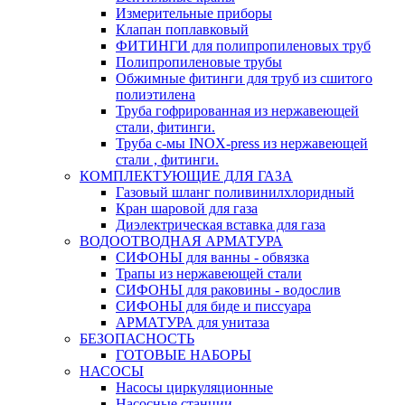
Измерительные приборы
Клапан поплавковый
ФИТИНГИ для полипропиленовых труб
Полипропиленовые трубы
Обжимные фитинги для труб из сшитого
полиэтилена
Труба гофрированная из нержавеющей
стали, фитинги.
Труба с-мы INOX-press из нержавеющей
стали , фитинги.
КОМПЛЕКТУЮЩИЕ ДЛЯ ГАЗА
Газовый шланг поливинилхлоридный
Кран шаровой для газа
Диэлектрическая вставка для газа
ВОДООТВОДНАЯ АРМАТУРА
СИФОНЫ для ванны - обвязка
Трапы из нержавеющей стали
СИФОНЫ для раковины - водослив
СИФОНЫ для биде и писсуара
АРМАТУРА для унитаза
БЕЗОПАСНОСТЬ
ГОТОВЫЕ НАБОРЫ
НАСОСЫ
Насосы циркуляционные
Насосные станции