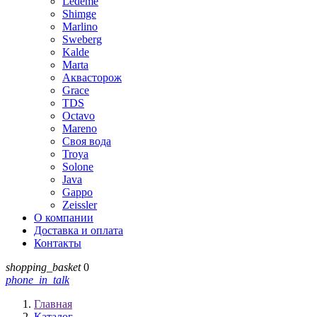
Ledeme
Shimge
Marlino
Sweberg
Kalde
Marta
Аквасторож
Grace
TDS
Octavo
Mareno
Своя вода
Troya
Solone
Java
Gappo
Zeissler
О компании
Доставка и оплата
Контакты
shopping_basket
0
phone_in_talk
Главная
Каталог