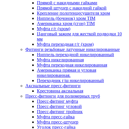
Прямой с накидными гайками
Прямой штуцер с накидной гайкой
Крепление полотенцесушителя хром
Ниппель (бочонок) хром TIM
Американка хром (сгон) TIM
Муфта г/г (хром)
Цанговый зажим для жесткой подводки 10
мм
Муфта переходная г/г (хром)
Фитинги резьбовые латунные никелированные
Ниппель переходной никелированный
Муфта никелированная
Муфта переходная никелированная
Американка прямая и угловая
никелированная.
Переходник г/ш никелированный
Аксиальные пресс-фитинги
Крестовина аксиальная
Пресс-фитинги для полимерных труб
Пресс-фитинг муфта
Пресс-фитинг угловой
Пресс-фитинг тройник
Муфта пресс-гайка
Муфта пресс-штуцер
Уголок пресс-гайка