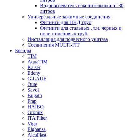
Водонагреватель накопительный от 30
литров
Универсальные зажимные соединения
Фитинги для ПНД труб
Фитинги для стальных , т.н. черных и
полиэтиленовых труб.
Инсталляция для подвесного унитаза
Соединения MULTI-FIT
Бренды
TIM
AquaTIM
Kaiser
Edeny
G-LAUF
Oute
Savol
Bugatti
Frap
HAIBO
Gromix
ITA Filter
Vigo
Elghansa
AlcaPlast