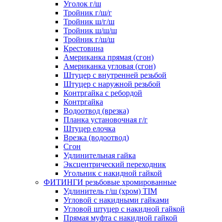
Уголок г/ш
Тройник г/ш/г
Тройник ш/г/ш
Тройник ш/ш/ш
Тройник г/ш/ш
Крестовина
Американка прямая (сгон)
Американка угловая (сгон)
Штуцер с внутренней резьбой
Штуцер с наружной резьбой
Контргайка с ребордой
Контргайка
Водоотвод (врезка)
Планка установочная г/г
Штуцер елочка
Врезка (водоотвод)
Сгон
Удлинительная гайка
Эксцентрический переходник
Угольник с накидной гайкой
ФИТИНГИ резьбовые хромированные
Удлинитель г/ш (хром) TIM
Угловой с накидными гайками
Угловой штуцер с накидной гайкой
Прямая муфта с накидной гайкой