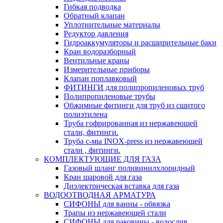
Гибкая подводка
Обратный клапан
Уплотнительные материалы
Редуктор давления
Гидроаккумуляторы и расширительные баки
Кран водоразборный
Вентильные краны
Измерительные приборы
Клапан поплавковый
ФИТИНГИ для полипропиленовых труб
Полипропиленовые трубы
Обжимные фитинги для труб из сшитого
полиэтилена
Труба гофрированная из нержавеющей
стали, фитинги.
Труба с-мы INOX-press из нержавеющей
стали , фитинги.
КОМПЛЕКТУЮЩИЕ ДЛЯ ГАЗА
Газовый шланг поливинилхлоридный
Кран шаровой для газа
Диэлектрическая вставка для газа
ВОДООТВОДНАЯ АРМАТУРА
СИФОНЫ для ванны - обвязка
Трапы из нержавеющей стали
СИФОНЫ для раковины - водослив