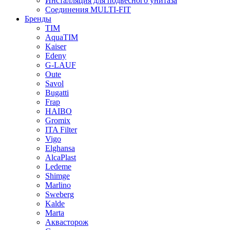
Инсталляция для подвесного унитаза
Соединения MULTI-FIT
Бренды
TIM
AquaTIM
Kaiser
Edeny
G-LAUF
Oute
Savol
Bugatti
Frap
HAIBO
Gromix
ITA Filter
Vigo
Elghansa
AlcaPlast
Ledeme
Shimge
Marlino
Sweberg
Kalde
Marta
Аквасторож