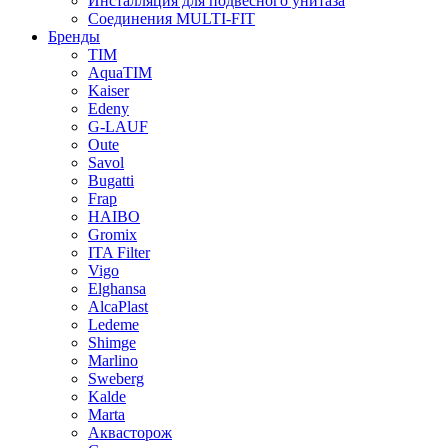
Инсталляция для подвесного унитаза
Соединения MULTI-FIT
Бренды
TIM
AquaTIM
Kaiser
Edeny
G-LAUF
Oute
Savol
Bugatti
Frap
HAIBO
Gromix
ITA Filter
Vigo
Elghansa
AlcaPlast
Ledeme
Shimge
Marlino
Sweberg
Kalde
Marta
Аквасторож