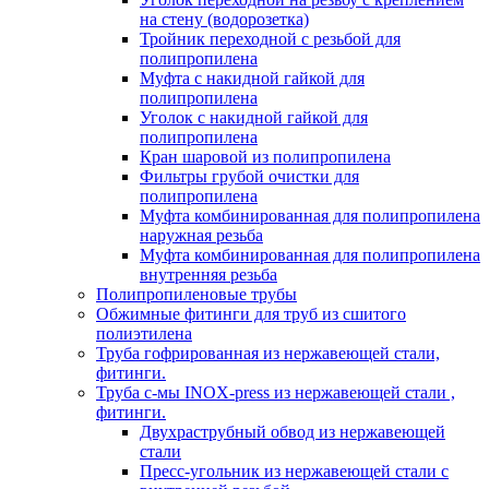
на стену (водорозетка)
Тройник переходной с резьбой для
полипропилена
Муфта с накидной гайкой для
полипропилена
Уголок с накидной гайкой для
полипропилена
Кран шаровой из полипропилена
Фильтры грубой очистки для
полипропилена
Муфта комбинированная для полипропилена
наружная резьба
Муфта комбинированная для полипропилена
внутренняя резьба
Полипропиленовые трубы
Обжимные фитинги для труб из сшитого
полиэтилена
Труба гофрированная из нержавеющей стали,
фитинги.
Труба с-мы INOX-press из нержавеющей стали ,
фитинги.
Двухраструбный обвод из нержавеющей
стали
Пресс-угольник из нержавеющей стали с