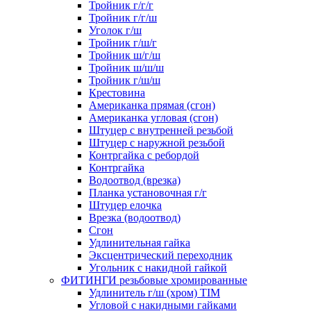
Тройник г/г/г
Тройник г/г/ш
Уголок г/ш
Тройник г/ш/г
Тройник ш/г/ш
Тройник ш/ш/ш
Тройник г/ш/ш
Крестовина
Американка прямая (сгон)
Американка угловая (сгон)
Штуцер с внутренней резьбой
Штуцер с наружной резьбой
Контргайка с ребордой
Контргайка
Водоотвод (врезка)
Планка установочная г/г
Штуцер елочка
Врезка (водоотвод)
Сгон
Удлинительная гайка
Эксцентрический переходник
Угольник с накидной гайкой
ФИТИНГИ резьбовые хромированные
Удлинитель г/ш (хром) TIM
Угловой с накидными гайками