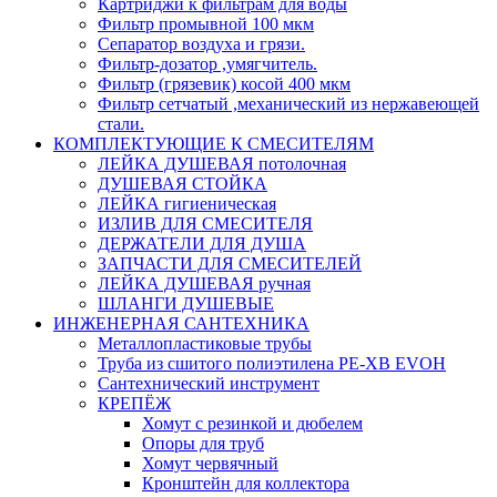
Картриджи к фильтрам для воды
Фильтр промывной 100 мкм
Сепаратор воздуха и грязи.
Фильтр-дозатор ,умягчитель.
Фильтр (грязевик) косой 400 мкм
Фильтр сетчатый ,механический из нержавеющей
стали.
КОМПЛЕКТУЮЩИЕ К СМЕСИТЕЛЯМ
ЛЕЙКА ДУШЕВАЯ потолочная
ДУШЕВАЯ СТОЙКА
ЛЕЙКА гигиеническая
ИЗЛИВ ДЛЯ СМЕСИТЕЛЯ
ДЕРЖАТЕЛИ ДЛЯ ДУША
ЗАПЧАСТИ ДЛЯ СМЕСИТЕЛЕЙ
ЛЕЙКА ДУШЕВАЯ ручная
ШЛАНГИ ДУШЕВЫЕ
ИНЖЕНЕРНАЯ САНТЕХНИКА
Металлопластиковые трубы
Труба из сшитого полиэтилена PE-XB EVOH
Сантехнический инструмент
КРЕПЁЖ
Хомут с резинкой и дюбелем
Опоры для труб
Хомут червячный
Кронштейн для коллектора