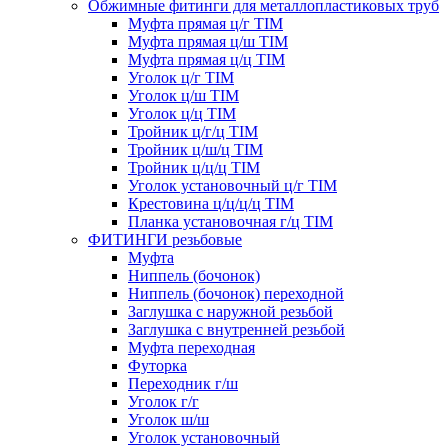
Обжимные фитинги для металлопластиковых труб
Муфта прямая ц/г TIM
Муфта прямая ц/ш TIM
Муфта прямая ц/ц TIM
Уголок ц/г TIM
Уголок ц/ш TIM
Уголок ц/ц TIM
Тройник ц/г/ц TIM
Тройник ц/ш/ц TIM
Тройник ц/ц/ц TIM
Уголок установочный ц/г TIM
Крестовина ц/ц/ц/ц TIM
Планка установочная г/ц TIM
ФИТИНГИ резьбовые
Муфта
Ниппель (бочонок)
Ниппель (бочонок) переходной
Заглушка с наружной резьбой
Заглушка с внутренней резьбой
Муфта переходная
Футорка
Переходник г/ш
Уголок г/г
Уголок ш/ш
Уголок установочный