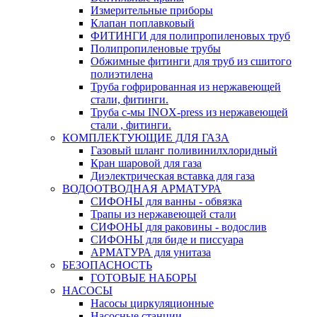
Измерительные приборы
Клапан поплавковый
ФИТИНГИ для полипропиленовых труб
Полипропиленовые трубы
Обжимные фитинги для труб из сшитого
полиэтилена
Труба гофрированная из нержавеющей
стали, фитинги.
Труба с-мы INOX-press из нержавеющей
стали , фитинги.
КОМПЛЕКТУЮЩИЕ ДЛЯ ГАЗА
Газовый шланг поливинилхлоридный
Кран шаровой для газа
Диэлектрическая вставка для газа
ВОДООТВОДНАЯ АРМАТУРА
СИФОНЫ для ванны - обвязка
Трапы из нержавеющей стали
СИФОНЫ для раковины - водослив
СИФОНЫ для биде и писсуара
АРМАТУРА для унитаза
БЕЗОПАСНОСТЬ
ГОТОВЫЕ НАБОРЫ
НАСОСЫ
Насосы циркуляционные
Насосные станции