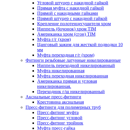
Угловой штуцер с накидной гайкой
Прямая муфта с накидной гайкой
Прямой с накидными гайками
Прямой штуцер с накидной гайкой
Крепление полотенцесушителя хром
Ниппель (бочонок) хром TIM
Американка хром (сгон) TIM
Муфта г/г (хром)
Цанговый зажим для жесткой подводки 10
мм
Муфта переходная г/г (хром)
Фитинги резьбовые латунные никелированные
Ниппель переходной никелированный
Муфта никелированная
Муфта переходная никелированная
Американка прямая и угловая
никелированная.
Переходник г/ш никелированный
Аксиальные пресс-фитинги
Крестовина аксиальная
Пресс-фитинги для полимерных труб
Пресс-фитинг муфта
Пресс-фитинг угловой
Пресс-фитинг тройник
Муфта пресс-гайка