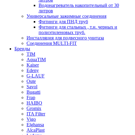
Водонагреватель накопительный от 30
литров
Универсальные зажимные соединения
Фитинги для ПНД труб
Фитинги для стальных , т.н. черных и
полиэтиленовых труб.
Инсталляция для подвесного унитаза
Соединения MULTI-FIT
Бренды
TIM
AquaTIM
Kaiser
Edeny
G-LAUF
Oute
Savol
Bugatti
Frap
HAIBO
Gromix
ITA Filter
Vigo
Elghansa
AlcaPlast