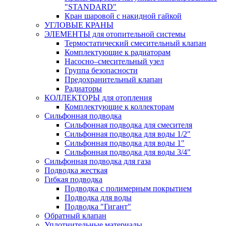
"STANDARD"
Кран шаровой с накидной гайкой
УГЛОВЫЕ КРАНЫ
ЭЛЕМЕНТЫ для отопительной системы
Термостатический смесительный клапан
Комплектующие к радиаторам
Насосно–смесительный узел
Группа безопасности
Предохранительный клапан
Радиаторы
КОЛЛЕКТОРЫ для отопления
Комплектующие к коллекторам
Сильфонная подводка
Сильфонная подводка для смесителя
Сильфонная подводка для воды 1/2"
Сильфонная подводка для воды 1"
Сильфонная подводка для воды 3/4"
Cильфонная подводка для газа
Подводка жесткая
Гибкая подводка
Подводка с полимерным покрытием
Подводка для воды
Подводка "Гигант"
Обратный клапан
Уплотнительные материалы