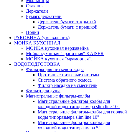
Мыльницы
Стаканы
Держатели
Бумагодержатели
Держатель бумаги открытый
Держатель бумаги с крышкой
Полки
РАКОВИНА (умывальник)
МОЙКА КУХОННАЯ
МОЙКА кухонная нержавейка
Мойка кухонная "гранитная" KAISER
МОЙКА кухонная "мраморная".
ВОДОПОДГОТОВКА
Фильтры для питьевой воды
Проточные питьевые системы
Система обратного осмоса
Фильтр-насадка на смеситель
Фильтр для душа
Магистральные фильтры-колбы
Магистральные фильтры-колбы для
холодной воды типоразмера slim line 10"
Магистральные фильтры-колбы для горячей
воды типоразмера slim line 10"
Магистральные фильтры-колбы для
холодной воды типоразмера 5"