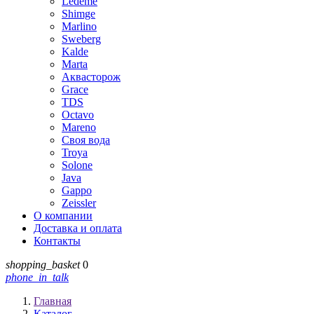
Ledeme
Shimge
Marlino
Sweberg
Kalde
Marta
Аквасторож
Grace
TDS
Octavo
Mareno
Своя вода
Troya
Solone
Java
Gappo
Zeissler
О компании
Доставка и оплата
Контакты
shopping_basket
0
phone_in_talk
Главная
Каталог