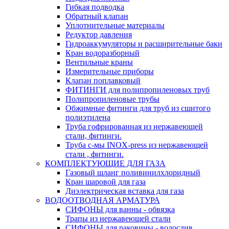
Гибкая подводка
Обратный клапан
Уплотнительные материалы
Редуктор давления
Гидроаккумуляторы и расширительные баки
Кран водоразборный
Вентильные краны
Измерительные приборы
Клапан поплавковый
ФИТИНГИ для полипропиленовых труб
Полипропиленовые трубы
Обжимные фитинги для труб из сшитого
полиэтилена
Труба гофрированная из нержавеющей
стали, фитинги.
Труба с-мы INOX-press из нержавеющей
стали , фитинги.
КОМПЛЕКТУЮЩИЕ ДЛЯ ГАЗА
Газовый шланг поливинилхлоридный
Кран шаровой для газа
Диэлектрическая вставка для газа
ВОДООТВОДНАЯ АРМАТУРА
СИФОНЫ для ванны - обвязка
Трапы из нержавеющей стали
СИФОНЫ для раковины - водослив