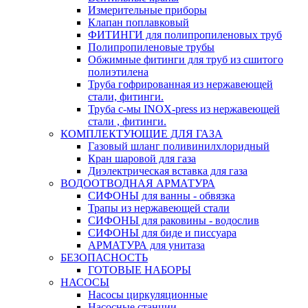
Измерительные приборы
Клапан поплавковый
ФИТИНГИ для полипропиленовых труб
Полипропиленовые трубы
Обжимные фитинги для труб из сшитого
полиэтилена
Труба гофрированная из нержавеющей
стали, фитинги.
Труба с-мы INOX-press из нержавеющей
стали , фитинги.
КОМПЛЕКТУЮЩИЕ ДЛЯ ГАЗА
Газовый шланг поливинилхлоридный
Кран шаровой для газа
Диэлектрическая вставка для газа
ВОДООТВОДНАЯ АРМАТУРА
СИФОНЫ для ванны - обвязка
Трапы из нержавеющей стали
СИФОНЫ для раковины - водослив
СИФОНЫ для биде и писсуара
АРМАТУРА для унитаза
БЕЗОПАСНОСТЬ
ГОТОВЫЕ НАБОРЫ
НАСОСЫ
Насосы циркуляционные
Насосные станции