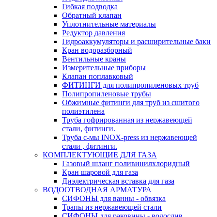
Гибкая подводка
Обратный клапан
Уплотнительные материалы
Редуктор давления
Гидроаккумуляторы и расширительные баки
Кран водоразборный
Вентильные краны
Измерительные приборы
Клапан поплавковый
ФИТИНГИ для полипропиленовых труб
Полипропиленовые трубы
Обжимные фитинги для труб из сшитого
полиэтилена
Труба гофрированная из нержавеющей
стали, фитинги.
Труба с-мы INOX-press из нержавеющей
стали , фитинги.
КОМПЛЕКТУЮЩИЕ ДЛЯ ГАЗА
Газовый шланг поливинилхлоридный
Кран шаровой для газа
Диэлектрическая вставка для газа
ВОДООТВОДНАЯ АРМАТУРА
СИФОНЫ для ванны - обвязка
Трапы из нержавеющей стали
СИФОНЫ для раковины - водослив