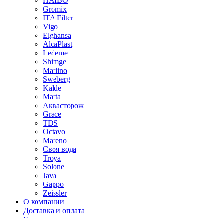
HAIBO
Gromix
ITA Filter
Vigo
Elghansa
AlcaPlast
Ledeme
Shimge
Marlino
Sweberg
Kalde
Marta
Аквасторож
Grace
TDS
Octavo
Mareno
Своя вода
Troya
Solone
Java
Gappo
Zeissler
О компании
Доставка и оплата