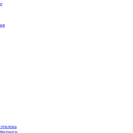
е
ия
иэтилена
 фитинги.