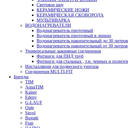
Световое шоу
КЕРАМИЧЕСКИЕ НОЖИ
КЕРАМИЧЕСКАЯ СКОВОРОДА
МУЛЬТИВАРКА
ВОДОНАГРЕВАТЕЛИ
Водонагреватель проточный
Водонагреватель проточный в линию
Водонагреватель накопительный до 30 литров
Водонагреватель накопительный от 30 литров
Универсальные зажимные соединения
Фитинги для ПНД труб
Фитинги для стальных , т.н. черных и полиэт
Инсталляция для подвесного унитаза
Соединения MULTI-FIT
Бренды
TIM
AquaTIM
Kaiser
Edeny
G-LAUF
Oute
Savol
Bugatti
Frap