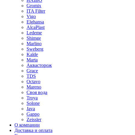
HAIBO
Gromix
ITA Filter
Vigo
Elghansa
AlcaPlast
Ledeme
Shimge
Marlino
Sweberg
Kalde
Marta
Аквасторож
Grace
TDS
Octavo
Mareno
Своя вода
Troya
Solone
Java
Gappo
Zeissler
О компании
Доставка и оплата