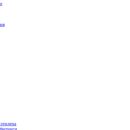
е
ия
иэтилена
 фитинги.