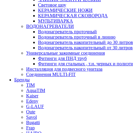
Световое шоу
КЕРАМИЧЕСКИЕ НОЖИ
КЕРАМИЧЕСКАЯ СКОВОРОДА
МУЛЬТИВАРКА
ВОДОНАГРЕВАТЕЛИ
Водонагреватель проточный
Водонагреватель проточный в линию
Водонагреватель накопительный до 30 литров
Водонагреватель накопительный от 30 литров
Универсальные зажимные соединения
Фитинги для ПНД труб
Фитинги для стальных , т.н. черных и полиэт
Инсталляция для подвесного унитаза
Соединения MULTI-FIT
Бренды
TIM
AquaTIM
Kaiser
Edeny
G-LAUF
Oute
Savol
Bugatti
Frap