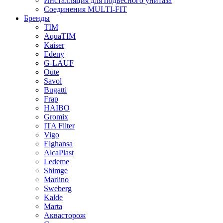
Инсталляция для подвесного унитаза
Соединения MULTI-FIT
Бренды
TIM
AquaTIM
Kaiser
Edeny
G-LAUF
Oute
Savol
Bugatti
Frap
HAIBO
Gromix
ITA Filter
Vigo
Elghansa
AlcaPlast
Ledeme
Shimge
Marlino
Sweberg
Kalde
Marta
Аквасторож