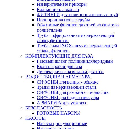
Измерительные приборы
Клапан поплавковый
ФИТИНГИ для полипропиленовых труб
Полипропиленовые трубы
Обжимные фитинги для труб из сшитого
полиэтилена
Труба гофрированная из нержавеющей
стали, фитинги.
Труба с-мы INOX-press из нержавеющей
стали , фитинги.
КОМПЛЕКТУЮЩИЕ ДЛЯ ГАЗА
Газовый шланг поливинилхлоридный
Кран шаровой для газа
Диэлектрическая вставка для газа
ВОДООТВОДНАЯ АРМАТУРА
СИФОНЫ для ванны - обвязка
Трапы из нержавеющей стали
СИФОНЫ для раковины - водослив
СИФОНЫ для биде и писсуара
АРМАТУРА для унитаза
БЕЗОПАСНОСТЬ
ГОТОВЫЕ НАБОРЫ
НАСОСЫ
Насосы циркуляционные
Насосные станции