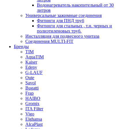
Водонагреватель накопительный от 30
литров
Универсальные зажимные соединения
Фитинги для ПНД труб
Фитинги для стальных , т.н. черных и
полиэтиленовых труб.
Инсталляция для подвесного унитаза
Соединения MULTI-FIT
Бренды
TIM
AquaTIM
Kaiser
Edeny
G-LAUF
Oute
Savol
Bugatti
Frap
HAIBO
Gromix
ITA Filter
Vigo
Elghansa
AlcaPlast