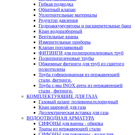
Гибкая подводка
Обратный клапан
Уплотнительные материалы
Редуктор давления
Гидроаккумуляторы и расширительные баки
Кран водоразборный
Вентильные краны
Измерительные приборы
Клапан поплавковый
ФИТИНГИ для полипропиленовых труб
Полипропиленовые трубы
Обжимные фитинги для труб из сшитого
полиэтилена
Труба гофрированная из нержавеющей
стали, фитинги.
Труба с-мы INOX-press из нержавеющей
стали , фитинги.
КОМПЛЕКТУЮЩИЕ ДЛЯ ГАЗА
Газовый шланг поливинилхлоридный
Кран шаровой для газа
Диэлектрическая вставка для газа
ВОДООТВОДНАЯ АРМАТУРА
СИФОНЫ для ванны - обвязка
Трапы из нержавеющей стали
СИФОНЫ для раковины - водослив