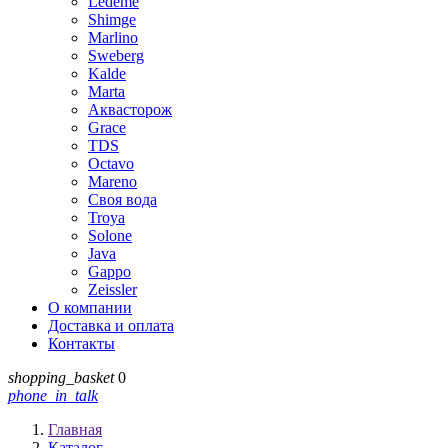
Ledeme
Shimge
Marlino
Sweberg
Kalde
Marta
Аквасторож
Grace
TDS
Octavo
Mareno
Своя вода
Troya
Solone
Java
Gappo
Zeissler
О компании
Доставка и оплата
Контакты
shopping_basket
0
phone_in_talk
Главная
Каталог