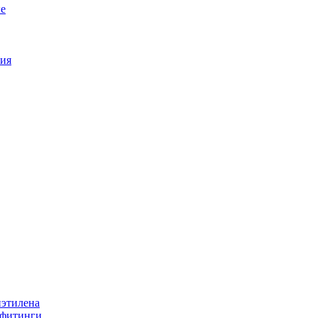
е
ия
иэтилена
 фитинги.