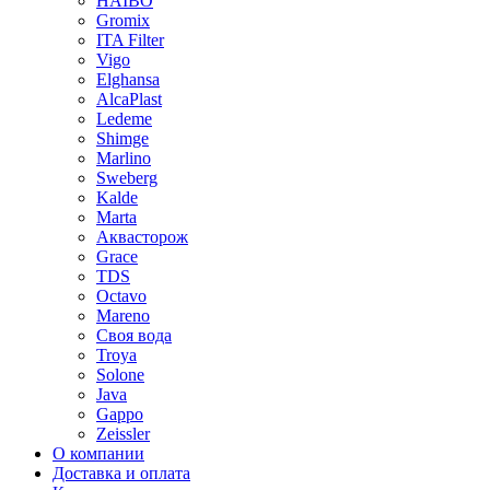
HAIBO
Gromix
ITA Filter
Vigo
Elghansa
AlcaPlast
Ledeme
Shimge
Marlino
Sweberg
Kalde
Marta
Аквасторож
Grace
TDS
Octavo
Mareno
Своя вода
Troya
Solone
Java
Gappo
Zeissler
О компании
Доставка и оплата