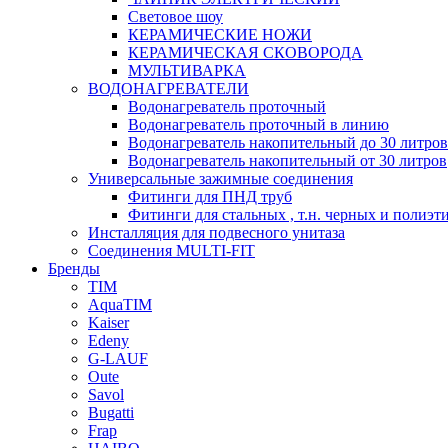
Световое шоу
КЕРАМИЧЕСКИЕ НОЖИ
КЕРАМИЧЕСКАЯ СКОВОРОДА
МУЛЬТИВАРКА
ВОДОНАГРЕВАТЕЛИ
Водонагреватель проточный
Водонагреватель проточный в линию
Водонагреватель накопительный до 30 литров
Водонагреватель накопительный от 30 литров
Универсальные зажимные соединения
Фитинги для ПНД труб
Фитинги для стальных , т.н. черных и полиэт
Инсталляция для подвесного унитаза
Соединения MULTI-FIT
Бренды
TIM
AquaTIM
Kaiser
Edeny
G-LAUF
Oute
Savol
Bugatti
Frap