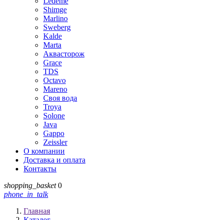
Ledeme
Shimge
Marlino
Sweberg
Kalde
Marta
Аквасторож
Grace
TDS
Octavo
Mareno
Своя вода
Troya
Solone
Java
Gappo
Zeissler
О компании
Доставка и оплата
Контакты
shopping_basket
0
phone_in_talk
Главная
Каталог