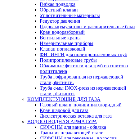
Гибкая подводка
Обратный клапан
Уплотнительные материалы
Редуктор давления
Гидроаккумуляторы и расширительные баки
Кран водоразборный
Вентильные краны
Измерительные приборы
Клапан поплавковый
ФИТИНГИ для полипропиленовых труб
Полипропиленовые трубы
Обжимные фитинги для труб из сшитого
полиэтилена
Труба гофрированная из нержавеющей
стали, фитинги.
Труба с-мы INOX-press из нержавеющей
стали , фитинги.
КОМПЛЕКТУЮЩИЕ ДЛЯ ГАЗА
Газовый шланг поливинилхлоридный
Кран шаровой для газа
Диэлектрическая вставка для газа
ВОДООТВОДНАЯ АРМАТУРА
СИФОНЫ для ванны - обвязка
Трапы из нержавеющей стали
СИФОНЫ для раковины - водослив