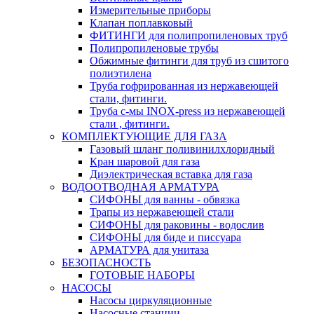
Измерительные приборы
Клапан поплавковый
ФИТИНГИ для полипропиленовых труб
Полипропиленовые трубы
Обжимные фитинги для труб из сшитого
полиэтилена
Труба гофрированная из нержавеющей
стали, фитинги.
Труба с-мы INOX-press из нержавеющей
стали , фитинги.
КОМПЛЕКТУЮЩИЕ ДЛЯ ГАЗА
Газовый шланг поливинилхлоридный
Кран шаровой для газа
Диэлектрическая вставка для газа
ВОДООТВОДНАЯ АРМАТУРА
СИФОНЫ для ванны - обвязка
Трапы из нержавеющей стали
СИФОНЫ для раковины - водослив
СИФОНЫ для биде и писсуара
АРМАТУРА для унитаза
БЕЗОПАСНОСТЬ
ГОТОВЫЕ НАБОРЫ
НАСОСЫ
Насосы циркуляционные
Насосные станции