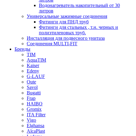
Водонагреватель накопительный от 30
литров
Универсальные зажимные соединения
Фитинги для ПНД труб
Фитинги для стальных , т.н. черных и
полиэтиленовых труб.
Инсталляция для подвесного унитаза
Соединения MULTI-FIT
Бренды
TIM
AquaTIM
Kaiser
Edeny
G-LAUF
Oute
Savol
Bugatti
Frap
HAIBO
Gromix
ITA Filter
Vigo
Elghansa
AlcaPlast