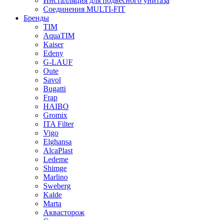
Инсталляция для подвесного унитаза
Соединения MULTI-FIT
Бренды
TIM
AquaTIM
Kaiser
Edeny
G-LAUF
Oute
Savol
Bugatti
Frap
HAIBO
Gromix
ITA Filter
Vigo
Elghansa
AlcaPlast
Ledeme
Shimge
Marlino
Sweberg
Kalde
Marta
Аквасторож