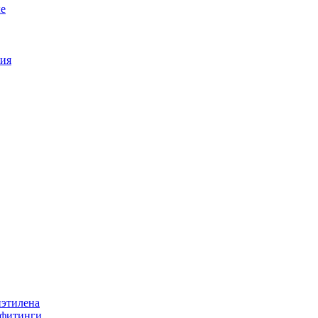
е
ия
иэтилена
 фитинги.