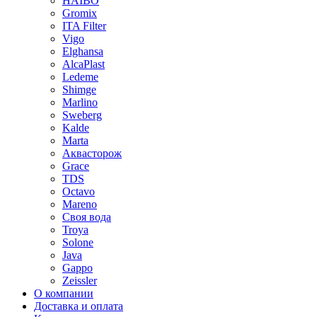
HAIBO
Gromix
ITA Filter
Vigo
Elghansa
AlcaPlast
Ledeme
Shimge
Marlino
Sweberg
Kalde
Marta
Аквасторож
Grace
TDS
Octavo
Mareno
Своя вода
Troya
Solone
Java
Gappo
Zeissler
О компании
Доставка и оплата