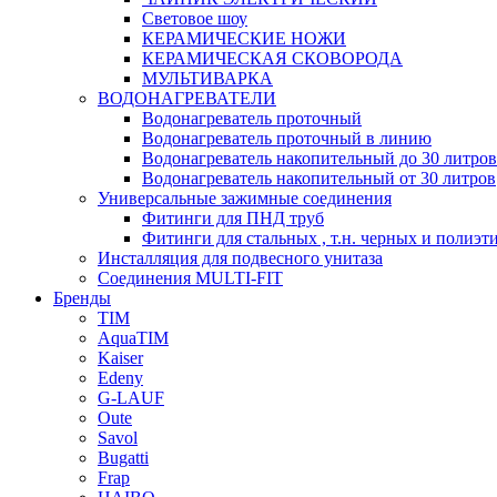
Световое шоу
КЕРАМИЧЕСКИЕ НОЖИ
КЕРАМИЧЕСКАЯ СКОВОРОДА
МУЛЬТИВАРКА
ВОДОНАГРЕВАТЕЛИ
Водонагреватель проточный
Водонагреватель проточный в линию
Водонагреватель накопительный до 30 литров
Водонагреватель накопительный от 30 литров
Универсальные зажимные соединения
Фитинги для ПНД труб
Фитинги для стальных , т.н. черных и полиэт
Инсталляция для подвесного унитаза
Соединения MULTI-FIT
Бренды
TIM
AquaTIM
Kaiser
Edeny
G-LAUF
Oute
Savol
Bugatti
Frap