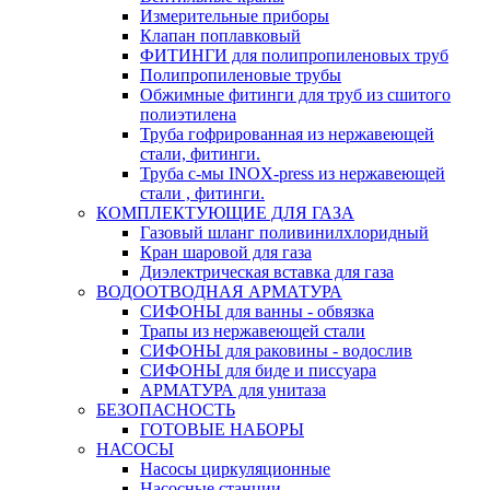
Измерительные приборы
Клапан поплавковый
ФИТИНГИ для полипропиленовых труб
Полипропиленовые трубы
Обжимные фитинги для труб из сшитого
полиэтилена
Труба гофрированная из нержавеющей
стали, фитинги.
Труба с-мы INOX-press из нержавеющей
стали , фитинги.
КОМПЛЕКТУЮЩИЕ ДЛЯ ГАЗА
Газовый шланг поливинилхлоридный
Кран шаровой для газа
Диэлектрическая вставка для газа
ВОДООТВОДНАЯ АРМАТУРА
СИФОНЫ для ванны - обвязка
Трапы из нержавеющей стали
СИФОНЫ для раковины - водослив
СИФОНЫ для биде и писсуара
АРМАТУРА для унитаза
БЕЗОПАСНОСТЬ
ГОТОВЫЕ НАБОРЫ
НАСОСЫ
Насосы циркуляционные
Насосные станции