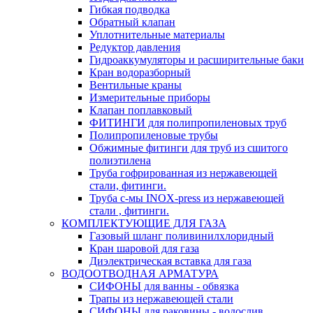
Гибкая подводка
Обратный клапан
Уплотнительные материалы
Редуктор давления
Гидроаккумуляторы и расширительные баки
Кран водоразборный
Вентильные краны
Измерительные приборы
Клапан поплавковый
ФИТИНГИ для полипропиленовых труб
Полипропиленовые трубы
Обжимные фитинги для труб из сшитого
полиэтилена
Труба гофрированная из нержавеющей
стали, фитинги.
Труба с-мы INOX-press из нержавеющей
стали , фитинги.
КОМПЛЕКТУЮЩИЕ ДЛЯ ГАЗА
Газовый шланг поливинилхлоридный
Кран шаровой для газа
Диэлектрическая вставка для газа
ВОДООТВОДНАЯ АРМАТУРА
СИФОНЫ для ванны - обвязка
Трапы из нержавеющей стали
СИФОНЫ для раковины - водослив