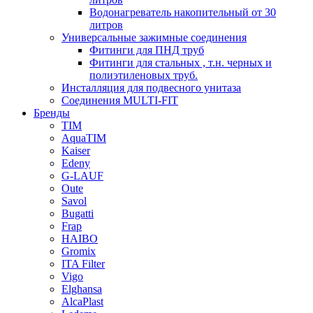
Водонагреватель накопительный от 30
литров
Универсальные зажимные соединения
Фитинги для ПНД труб
Фитинги для стальных , т.н. черных и
полиэтиленовых труб.
Инсталляция для подвесного унитаза
Соединения MULTI-FIT
Бренды
TIM
AquaTIM
Kaiser
Edeny
G-LAUF
Oute
Savol
Bugatti
Frap
HAIBO
Gromix
ITA Filter
Vigo
Elghansa
AlcaPlast