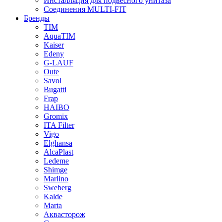
Инсталляция для подвесного унитаза
Соединения MULTI-FIT
Бренды
TIM
AquaTIM
Kaiser
Edeny
G-LAUF
Oute
Savol
Bugatti
Frap
HAIBO
Gromix
ITA Filter
Vigo
Elghansa
AlcaPlast
Ledeme
Shimge
Marlino
Sweberg
Kalde
Marta
Аквасторож