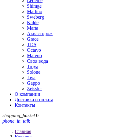
Ledeme
Shimge
Marlino
Sweberg
Kalde
Marta
Аквасторож
Grace
TDS
Octavo
Mareno
Своя вода
Troya
Solone
Java
Gappo
Zeissler
О компании
Доставка и оплата
Контакты
shopping_basket
0
phone_in_talk
Главная
Каталог