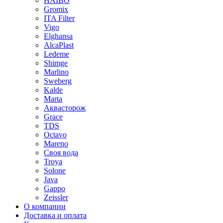
HAIBO
Gromix
ITA Filter
Vigo
Elghansa
AlcaPlast
Ledeme
Shimge
Marlino
Sweberg
Kalde
Marta
Аквасторож
Grace
TDS
Octavo
Mareno
Своя вода
Troya
Solone
Java
Gappo
Zeissler
О компании
Доставка и оплата