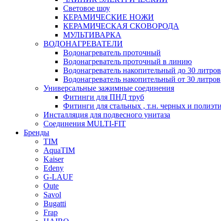
Световое шоу
КЕРАМИЧЕСКИЕ НОЖИ
КЕРАМИЧЕСКАЯ СКОВОРОДА
МУЛЬТИВАРКА
ВОДОНАГРЕВАТЕЛИ
Водонагреватель проточный
Водонагреватель проточный в линию
Водонагреватель накопительный до 30 литров
Водонагреватель накопительный от 30 литров
Универсальные зажимные соединения
Фитинги для ПНД труб
Фитинги для стальных , т.н. черных и полиэт
Инсталляция для подвесного унитаза
Соединения MULTI-FIT
Бренды
TIM
AquaTIM
Kaiser
Edeny
G-LAUF
Oute
Savol
Bugatti
Frap