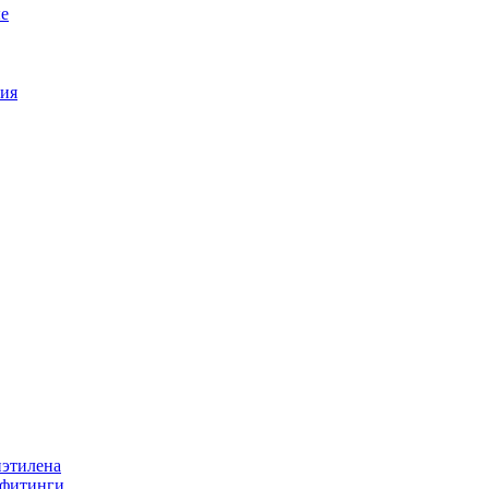
е
ия
иэтилена
 фитинги.