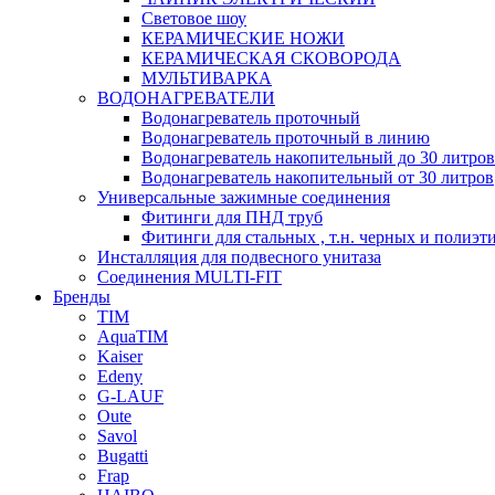
Световое шоу
КЕРАМИЧЕСКИЕ НОЖИ
КЕРАМИЧЕСКАЯ СКОВОРОДА
МУЛЬТИВАРКА
ВОДОНАГРЕВАТЕЛИ
Водонагреватель проточный
Водонагреватель проточный в линию
Водонагреватель накопительный до 30 литров
Водонагреватель накопительный от 30 литров
Универсальные зажимные соединения
Фитинги для ПНД труб
Фитинги для стальных , т.н. черных и полиэт
Инсталляция для подвесного унитаза
Соединения MULTI-FIT
Бренды
TIM
AquaTIM
Kaiser
Edeny
G-LAUF
Oute
Savol
Bugatti
Frap