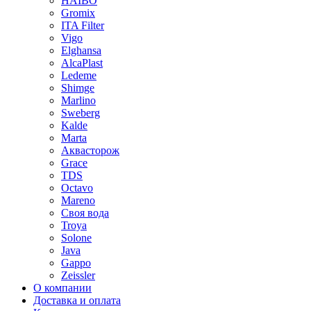
HAIBO
Gromix
ITA Filter
Vigo
Elghansa
AlcaPlast
Ledeme
Shimge
Marlino
Sweberg
Kalde
Marta
Аквасторож
Grace
TDS
Octavo
Mareno
Своя вода
Troya
Solone
Java
Gappo
Zeissler
О компании
Доставка и оплата