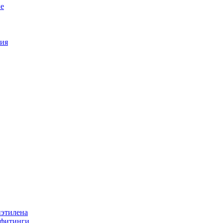
е
ия
иэтилена
 фитинги.