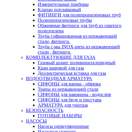
Измерительные приборы
Клапан поплавковый
ФИТИНГИ для полипропиленовых труб
Полипропиленовые трубы
Обжимные фитинги для труб из сшитого
полиэтилена
Труба гофрированная из нержавеющей
стали, фитинги.
Труба с-мы INOX-press из нержавеющей
стали , фитинги.
КОМПЛЕКТУЮЩИЕ ДЛЯ ГАЗА
Газовый шланг поливинилхлоридный
Кран шаровой для газа
Диэлектрическая вставка для газа
ВОДООТВОДНАЯ АРМАТУРА
СИФОНЫ для ванны - обвязка
Трапы из нержавеющей стали
СИФОНЫ для раковины - водослив
СИФОНЫ для биде и писсуара
АРМАТУРА для унитаза
БЕЗОПАСНОСТЬ
ГОТОВЫЕ НАБОРЫ
НАСОСЫ
Насосы циркуляционные
Насосные станции