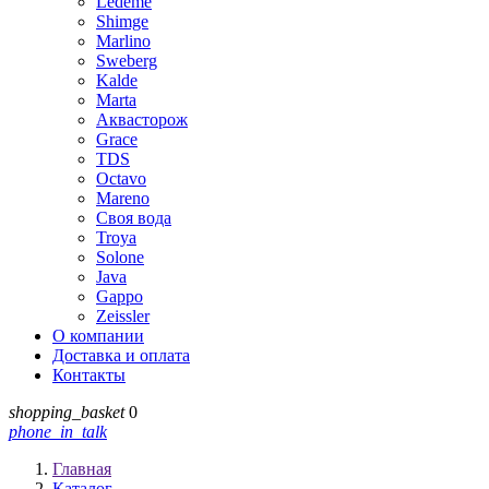
Ledeme
Shimge
Marlino
Sweberg
Kalde
Marta
Аквасторож
Grace
TDS
Octavo
Mareno
Своя вода
Troya
Solone
Java
Gappo
Zeissler
О компании
Доставка и оплата
Контакты
shopping_basket
0
phone_in_talk
Главная
Каталог