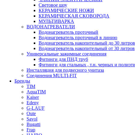
Световое шоу
КЕРАМИЧЕСКИЕ НОЖИ
КЕРАМИЧЕСКАЯ СКОВОРОДА
МУЛЬТИВАРКА
ВОДОНАГРЕВАТЕЛИ
Водонагреватель проточный
Водонагреватель проточный в линию
Водонагреватель накопительный до 30 литров
Водонагреватель накопительный от 30 литров
Универсальные зажимные соединения
Фитинги для ПНД труб
Фитинги для стальных , т.н. черных и полиэт
Инсталляция для подвесного унитаза
Соединения MULTI-FIT
Бренды
TIM
AquaTIM
Kaiser
Edeny
G-LAUF
Oute
Savol
Bugatti
Frap