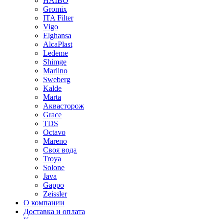
HAIBO
Gromix
ITA Filter
Vigo
Elghansa
AlcaPlast
Ledeme
Shimge
Marlino
Sweberg
Kalde
Marta
Аквасторож
Grace
TDS
Octavo
Mareno
Своя вода
Troya
Solone
Java
Gappo
Zeissler
О компании
Доставка и оплата