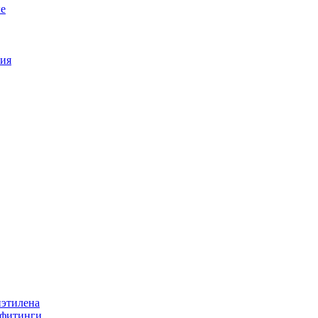
е
ия
иэтилена
 фитинги.