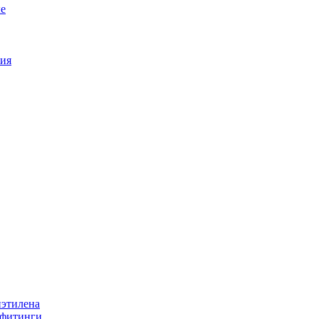
е
ия
иэтилена
 фитинги.