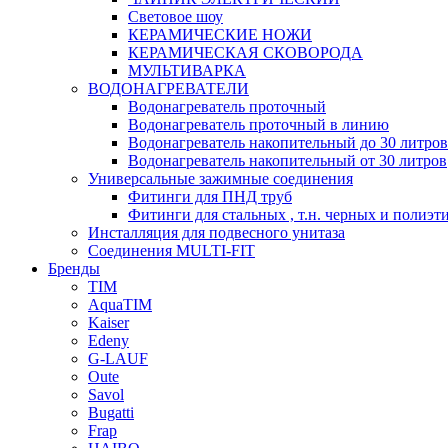
Световое шоу
КЕРАМИЧЕСКИЕ НОЖИ
КЕРАМИЧЕСКАЯ СКОВОРОДА
МУЛЬТИВАРКА
ВОДОНАГРЕВАТЕЛИ
Водонагреватель проточный
Водонагреватель проточный в линию
Водонагреватель накопительный до 30 литров
Водонагреватель накопительный от 30 литров
Универсальные зажимные соединения
Фитинги для ПНД труб
Фитинги для стальных , т.н. черных и полиэт
Инсталляция для подвесного унитаза
Соединения MULTI-FIT
Бренды
TIM
AquaTIM
Kaiser
Edeny
G-LAUF
Oute
Savol
Bugatti
Frap