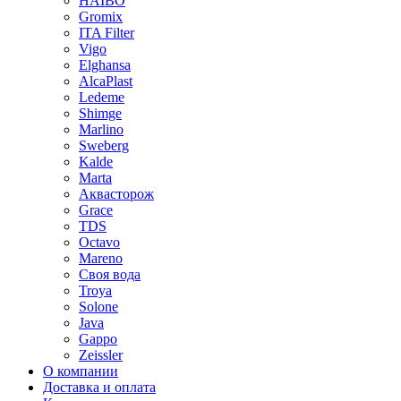
HAIBO
Gromix
ITA Filter
Vigo
Elghansa
AlcaPlast
Ledeme
Shimge
Marlino
Sweberg
Kalde
Marta
Аквасторож
Grace
TDS
Octavo
Mareno
Своя вода
Troya
Solone
Java
Gappo
Zeissler
О компании
Доставка и оплата