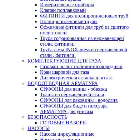
Измерительные приборы
Клапан поплавковый
ФИТИНГИ для полипропиленовых труб
Полипропиленовые трубы
Обжимные фитинги для труб из сшитого
полиэтилена
Труба гофрированная из нержавеющей
стали, фитинги.
Труба с-мы INOX-press из нержавеющей
стали , фитинги.
КОМПЛЕКТУЮЩИЕ ДЛЯ ГАЗА
Газовый шланг поливинилхлоридный
Кран шаровой для газа
Диэлектрическая вставка для газа
ВОДООТВОДНАЯ АРМАТУРА
СИФОНЫ для ванны - обвязка
Трапы из нержавеющей стали
СИФОНЫ для раковины - водослив
СИФОНЫ для биде и писсуара
АРМАТУРА для унитаза
БЕЗОПАСНОСТЬ
ГОТОВЫЕ НАБОРЫ
НАСОСЫ
Насосы циркуляционные
Насосные станции