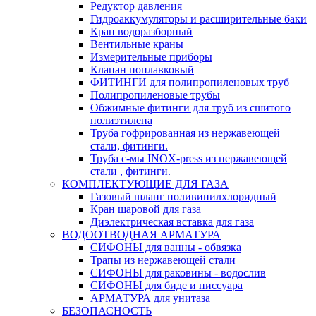
Редуктор давления
Гидроаккумуляторы и расширительные баки
Кран водоразборный
Вентильные краны
Измерительные приборы
Клапан поплавковый
ФИТИНГИ для полипропиленовых труб
Полипропиленовые трубы
Обжимные фитинги для труб из сшитого
полиэтилена
Труба гофрированная из нержавеющей
стали, фитинги.
Труба с-мы INOX-press из нержавеющей
стали , фитинги.
КОМПЛЕКТУЮЩИЕ ДЛЯ ГАЗА
Газовый шланг поливинилхлоридный
Кран шаровой для газа
Диэлектрическая вставка для газа
ВОДООТВОДНАЯ АРМАТУРА
СИФОНЫ для ванны - обвязка
Трапы из нержавеющей стали
СИФОНЫ для раковины - водослив
СИФОНЫ для биде и писсуара
АРМАТУРА для унитаза
БЕЗОПАСНОСТЬ