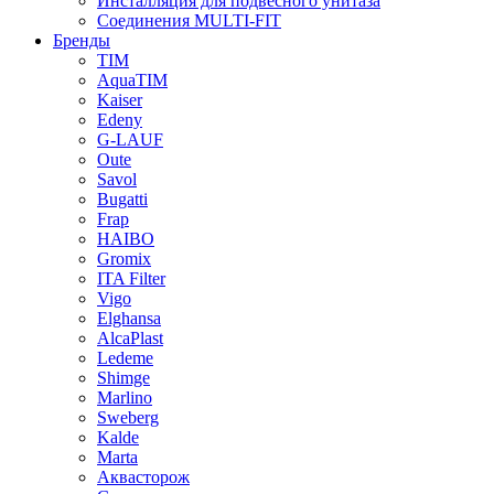
Инсталляция для подвесного унитаза
Соединения MULTI-FIT
Бренды
TIM
AquaTIM
Kaiser
Edeny
G-LAUF
Oute
Savol
Bugatti
Frap
HAIBO
Gromix
ITA Filter
Vigo
Elghansa
AlcaPlast
Ledeme
Shimge
Marlino
Sweberg
Kalde
Marta
Аквасторож