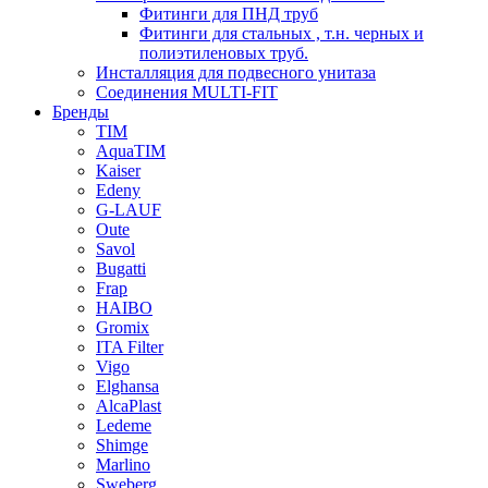
Фитинги для ПНД труб
Фитинги для стальных , т.н. черных и
полиэтиленовых труб.
Инсталляция для подвесного унитаза
Соединения MULTI-FIT
Бренды
TIM
AquaTIM
Kaiser
Edeny
G-LAUF
Oute
Savol
Bugatti
Frap
HAIBO
Gromix
ITA Filter
Vigo
Elghansa
AlcaPlast
Ledeme
Shimge
Marlino
Sweberg