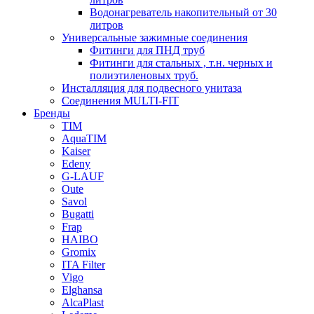
Водонагреватель накопительный от 30
литров
Универсальные зажимные соединения
Фитинги для ПНД труб
Фитинги для стальных , т.н. черных и
полиэтиленовых труб.
Инсталляция для подвесного унитаза
Соединения MULTI-FIT
Бренды
TIM
AquaTIM
Kaiser
Edeny
G-LAUF
Oute
Savol
Bugatti
Frap
HAIBO
Gromix
ITA Filter
Vigo
Elghansa
AlcaPlast