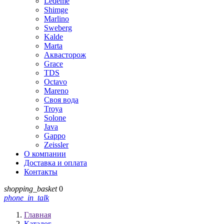
Ledeme
Shimge
Marlino
Sweberg
Kalde
Marta
Аквасторож
Grace
TDS
Octavo
Mareno
Своя вода
Troya
Solone
Java
Gappo
Zeissler
О компании
Доставка и оплата
Контакты
shopping_basket
0
phone_in_talk
Главная
Каталог