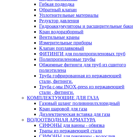
Гибкая подводка
Обратный клапан
Уплотнительные материалы
Редуктор давления
Гидроаккумуляторы и расширительные баки
Кран водоразборный
Вентильные краны
Измерительные приборы
Клапан поплавковый
ФИТИНГИ для полипропиленовых труб
Полипропиленовые трубы
Обжимные фитинги для труб из сшитого
полиэтилена
Труба гофрированная из нержавеющей
стали, фитинги.
Труба с-мы INOX-press из нержавеющей
стали , фитинги.
КОМПЛЕКТУЮЩИЕ ДЛЯ ГАЗА
Газовый шланг поливинилхлоридный
Кран шаровой для газа
Диэлектрическая вставка для газа
ВОДООТВОДНАЯ АРМАТУРА
СИФОНЫ для ванны - обвязка
Трапы из нержавеющей стали
СИФОНЫ для раковины - водослив