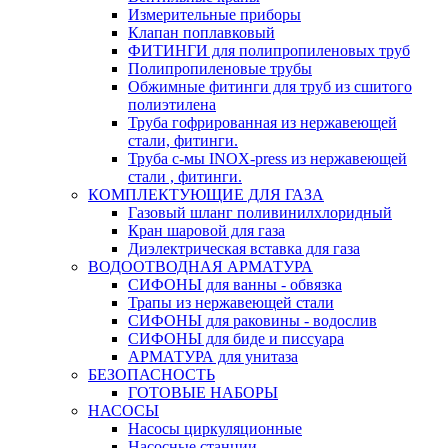
Измерительные приборы
Клапан поплавковый
ФИТИНГИ для полипропиленовых труб
Полипропиленовые трубы
Обжимные фитинги для труб из сшитого
полиэтилена
Труба гофрированная из нержавеющей
стали, фитинги.
Труба с-мы INOX-press из нержавеющей
стали , фитинги.
КОМПЛЕКТУЮЩИЕ ДЛЯ ГАЗА
Газовый шланг поливинилхлоридный
Кран шаровой для газа
Диэлектрическая вставка для газа
ВОДООТВОДНАЯ АРМАТУРА
СИФОНЫ для ванны - обвязка
Трапы из нержавеющей стали
СИФОНЫ для раковины - водослив
СИФОНЫ для биде и писсуара
АРМАТУРА для унитаза
БЕЗОПАСНОСТЬ
ГОТОВЫЕ НАБОРЫ
НАСОСЫ
Насосы циркуляционные
Насосные станции