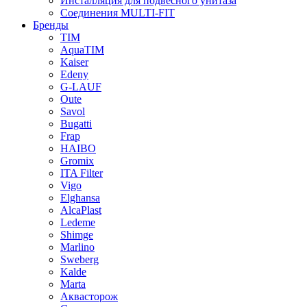
Инсталляция для подвесного унитаза
Соединения MULTI-FIT
Бренды
TIM
AquaTIM
Kaiser
Edeny
G-LAUF
Oute
Savol
Bugatti
Frap
HAIBO
Gromix
ITA Filter
Vigo
Elghansa
AlcaPlast
Ledeme
Shimge
Marlino
Sweberg
Kalde
Marta
Аквасторож