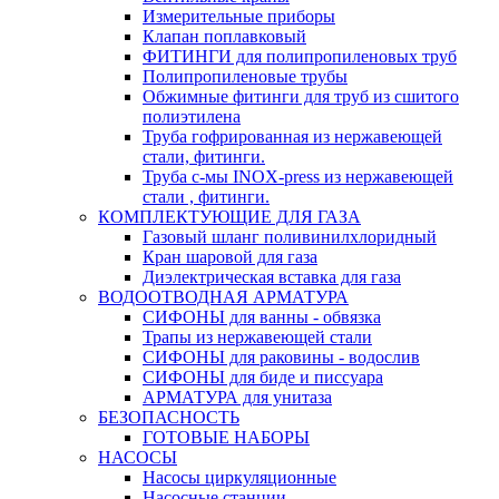
Измерительные приборы
Клапан поплавковый
ФИТИНГИ для полипропиленовых труб
Полипропиленовые трубы
Обжимные фитинги для труб из сшитого
полиэтилена
Труба гофрированная из нержавеющей
стали, фитинги.
Труба с-мы INOX-press из нержавеющей
стали , фитинги.
КОМПЛЕКТУЮЩИЕ ДЛЯ ГАЗА
Газовый шланг поливинилхлоридный
Кран шаровой для газа
Диэлектрическая вставка для газа
ВОДООТВОДНАЯ АРМАТУРА
СИФОНЫ для ванны - обвязка
Трапы из нержавеющей стали
СИФОНЫ для раковины - водослив
СИФОНЫ для биде и писсуара
АРМАТУРА для унитаза
БЕЗОПАСНОСТЬ
ГОТОВЫЕ НАБОРЫ
НАСОСЫ
Насосы циркуляционные
Насосные станции