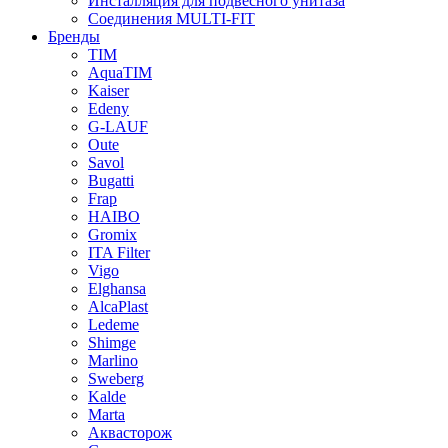
Инсталляция для подвесного унитаза
Соединения MULTI-FIT
Бренды
TIM
AquaTIM
Kaiser
Edeny
G-LAUF
Oute
Savol
Bugatti
Frap
HAIBO
Gromix
ITA Filter
Vigo
Elghansa
AlcaPlast
Ledeme
Shimge
Marlino
Sweberg
Kalde
Marta
Аквасторож