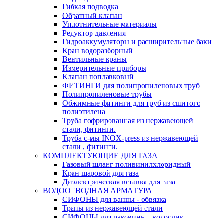
Гибкая подводка
Обратный клапан
Уплотнительные материалы
Редуктор давления
Гидроаккумуляторы и расширительные баки
Кран водоразборный
Вентильные краны
Измерительные приборы
Клапан поплавковый
ФИТИНГИ для полипропиленовых труб
Полипропиленовые трубы
Обжимные фитинги для труб из сшитого
полиэтилена
Труба гофрированная из нержавеющей
стали, фитинги.
Труба с-мы INOX-press из нержавеющей
стали , фитинги.
КОМПЛЕКТУЮЩИЕ ДЛЯ ГАЗА
Газовый шланг поливинилхлоридный
Кран шаровой для газа
Диэлектрическая вставка для газа
ВОДООТВОДНАЯ АРМАТУРА
СИФОНЫ для ванны - обвязка
Трапы из нержавеющей стали
СИФОНЫ для раковины - водослив