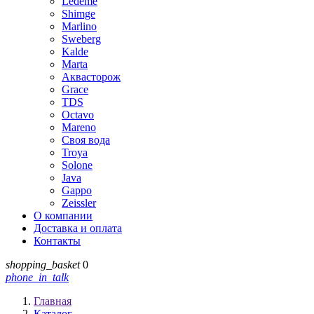
Ledeme
Shimge
Marlino
Sweberg
Kalde
Marta
Аквасторож
Grace
TDS
Octavo
Mareno
Своя вода
Troya
Solone
Java
Gappo
Zeissler
О компании
Доставка и оплата
Контакты
shopping_basket
0
phone_in_talk
Главная
Каталог