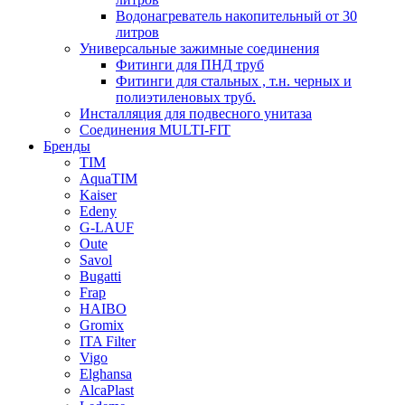
Водонагреватель накопительный от 30
литров
Универсальные зажимные соединения
Фитинги для ПНД труб
Фитинги для стальных , т.н. черных и
полиэтиленовых труб.
Инсталляция для подвесного унитаза
Соединения MULTI-FIT
Бренды
TIM
AquaTIM
Kaiser
Edeny
G-LAUF
Oute
Savol
Bugatti
Frap
HAIBO
Gromix
ITA Filter
Vigo
Elghansa
AlcaPlast