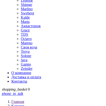
Ledeme
Shimge
Marlino
Sweberg
Kalde
Marta
Аквасторож
Grace
TDS
Octavo
Mareno
Своя вода
Troya
Solone
Java
Gappo
Zeissler
О компании
Доставка и оплата
Контакты
shopping_basket
0
phone_in_talk
Главная
Каталог