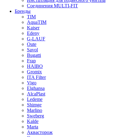
Инсталляция для подвесного унитаза
Соединения MULTI-FIT
Бренды
TIM
AquaTIM
Kaiser
Edeny
G-LAUF
Oute
Savol
Bugatti
Frap
HAIBO
Gromix
ITA Filter
Vigo
Elghansa
AlcaPlast
Ledeme
Shimge
Marlino
Sweberg
Kalde
Marta
Аквасторож