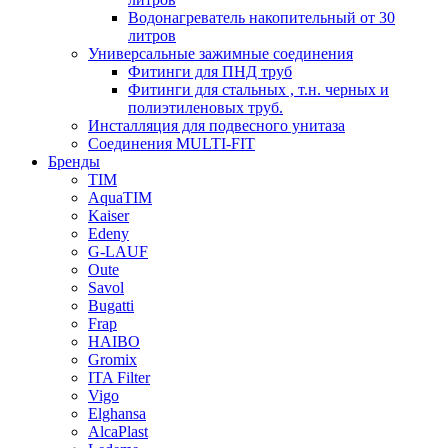
Водонагреватель накопительный от 30
литров
Универсальные зажимные соединения
Фитинги для ПНД труб
Фитинги для стальных , т.н. черных и
полиэтиленовых труб.
Инсталляция для подвесного унитаза
Соединения MULTI-FIT
Бренды
TIM
AquaTIM
Kaiser
Edeny
G-LAUF
Oute
Savol
Bugatti
Frap
HAIBO
Gromix
ITA Filter
Vigo
Elghansa
AlcaPlast