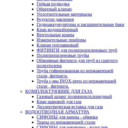
Гибкая подводка
Обратный клапан
Уплотнительные материалы
Редуктор давления
Гидроаккумуляторы и расширительные баки
Кран водоразборный
Вентильные краны
Измерительные приборы
Клапан поплавковый
ФИТИНГИ для полипропиленовых труб
Полипропиленовые трубы
Обжимные фитинги для труб из сшитого
полиэтилена
Труба гофрированная из нержавеющей
стали, фитинги.
Труба с-мы INOX-press из нержавеющей
стали , фитинги.
КОМПЛЕКТУЮЩИЕ ДЛЯ ГАЗА
Газовый шланг поливинилхлоридный
Кран шаровой для газа
Диэлектрическая вставка для газа
ВОДООТВОДНАЯ АРМАТУРА
СИФОНЫ для ванны - обвязка
Трапы из нержавеющей стали
СИФОНЫ для раковины - водослив