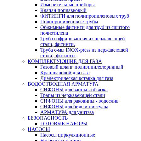
Измерительные приборы
Клапан поплавковый
ФИТИНГИ для полипропиленовых труб
Полипропиленовые трубы
Обжимные фитинги для труб из сшитого
полиэтилена
Труба гофрированная из нержавеющей
стали, фитинги.
Труба с-мы INOX-press из нержавеющей
стали , фитинги.
КОМПЛЕКТУЮЩИЕ ДЛЯ ГАЗА
Газовый шланг поливинилхлоридный
Кран шаровой для газа
Диэлектрическая вставка для газа
ВОДООТВОДНАЯ АРМАТУРА
СИФОНЫ для ванны - обвязка
Трапы из нержавеющей стали
СИФОНЫ для раковины - водослив
СИФОНЫ для биде и писсуара
АРМАТУРА для унитаза
БЕЗОПАСНОСТЬ
ГОТОВЫЕ НАБОРЫ
НАСОСЫ
Насосы циркуляционные
Насосные станции